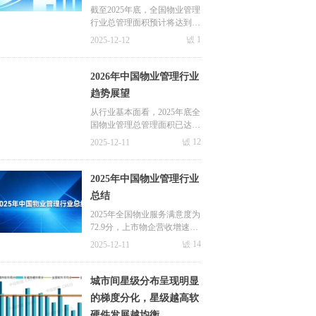
截至2025年底，全国物业管理
行业总管理面积预计将达到
330亿平方米，到2030年将进
넶
1
2025-12-12
一步增长至近400亿平方米，
市场空间巨大。
2026年中国物业管理行业
趋势展望
从行业基本面看，2025年底全
国物业管理总管理面积已达
330亿平方米，预计2026年将
넶
12
2025-12-11
稳步增长至345亿平方米左
右，营收规模向2万亿元大关
迈进。
2025年中国物业管理行业
总结
2025年全国物业服务满意度为
72.9分，上市物企营收增速从
2021年的40%降至3%-4%区
넶
14
2025-12-11
间，百强企业营收增速同步降
至4%以下。
城市间星级分布呈现明显
的梯度分化，星级越高软
硬件发展越均衡