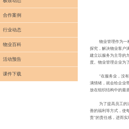
极致动态
合作案例
行业动态
物业管理作为一种服
物业百科
探究，解决物业客户
建立以服务为主导的
活动预告
度。物业管理企业为
课件下载
“在服务业，没有满
满情绪，就会给企业
放在组织结构中的最
为了提高员工的满足
善的福利等方式，使
责”的责任感，进而实