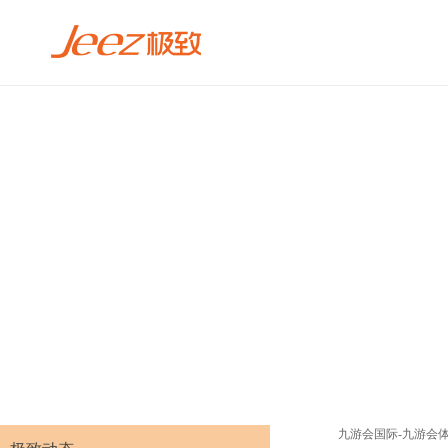
九游会国际-九游会