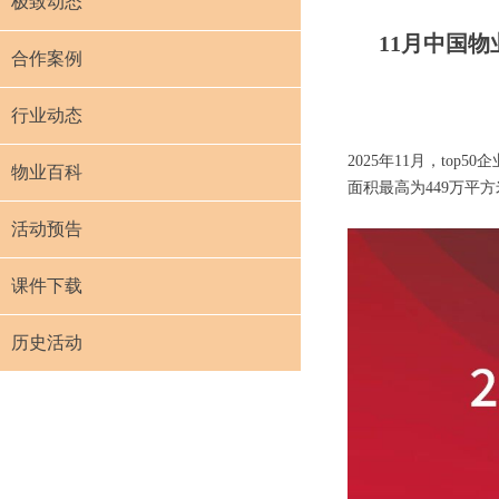
极致动态
11月中国物
合作案例
行业动态
2025年11月，top
物业百科
面积最高为449万平方
活动预告
课件下载
历史活动