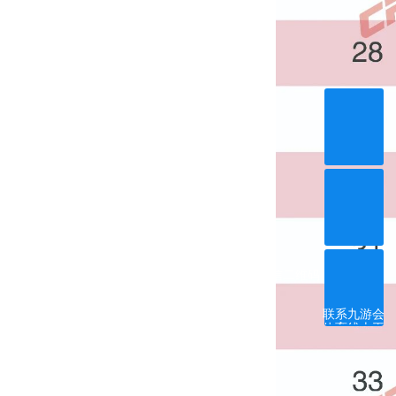
ꀥ
微信二维码
联系九游会
体育线上平
台