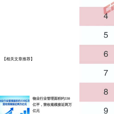
【相关文章推荐】
物业行业管理面积约330
亿平，营收规模接近两万
亿元