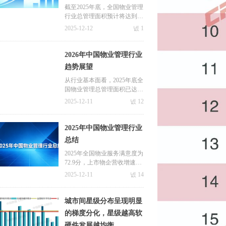
截至2025年底，全国物业管理
行业总管理面积预计将达到
330亿平方米，到2030年将进
2025-12-12
넶
1
一步增长至近400亿平方米，
市场空间巨大。
2026年中国物业管理行业
趋势展望
从行业基本面看，2025年底全
国物业管理总管理面积已达
330亿平方米，预计2026年将
2025-12-11
넶
12
稳步增长至345亿平方米左
右，营收规模向2万亿元大关
迈进。
2025年中国物业管理行业
总结
2025年全国物业服务满意度为
72.9分，上市物企营收增速从
2021年的40%降至3%-4%区
2025-12-11
넶
14
间，百强企业营收增速同步降
至4%以下。
城市间星级分布呈现明显
的梯度分化，星级越高软
硬件发展越均衡