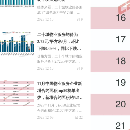
整体来看，二十城物业服务形
成了“四星级为中坚力量、三
星级为重要基础、五星级为引
2025-12-10
넶
9
领标杆”的梯队结构。具体来
看，2025年12月，二十城中四
星级项目占比为47.36%，三星
二十城物业服务均价为
级项目占比为39.48%，五星级
2.72元/平方米/月，环比
项目占比为13.17%。
下跌0.09%，同比下跌
0.23%
价格方面，二十个城市的物业
服务均价为2.72元/平方米/
月，环比下跌0.09%，同比下
2025-12-10
넶
9
跌0.23%。
11月中国物业服务企业新
增合约面积top50榜单出
关于极致
炉，新增合约面积约5216
新闻中心
万平方米
2025年11月，top50企业新增
九游会国际的简介
极致动态
合约面积约5216万平方米；
top10企业新增合约面积3083
2025-12-09
넶
22
荣誉与资质
合作案例
万平方米，占比59.08%
联系九游会体育线上平台
行业动态