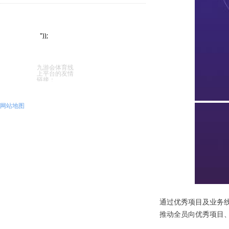
会”，期间重磅发布《2023中
员工风采
物业百科
国物企超级服务力top100研究
成果》。
"));
九游会体育线
物
上平台的友情
链接：
网站地图
通过优秀项目及业务
推动全员向优秀项目