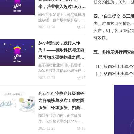
提交的性质，同时，
米，营业收入超过1.6万
亿元
物业行业发展上，虽然规模增
四、“自主提交 员工
速放缓，但市场持续扩容，据
少、时间紧迫的情况
克而瑞预测数据显示，预计20
2023-12-26
넶
22
客户，则可客服管家登
25年物业管理行业总规模接近
400亿平方米，营业收入超过
有效性。
1.6万亿元，其中住宅产业园
从小城出发，践行大作
容量可观。
为！——极致科技与江西
五、多维度进行调查
品牌物企硕德物业之间的
相互成就！
基于硕德物业的现状及需求，
（1）横向对比出单
极致科技为其信息化建设规划
（2）纵向对比出单
了三个阶段，第一阶段，重点
2023-12-25
넶
17
帮助其打造了“承接查验 智能
工单”的数智化平台，助力企
业优化服务、提升口碑，规范
2023年行业物企超级服务
管理！
关于极致
力各项榜单发布！碧桂园
新闻中心
服务、绿城服务、招商积
九游会国际的简介
极致动态
余等头部物企霸榜前十！
2023年12月15日，由亿翰智
库、亿翰物研举办的“2023不
荣誉与资质
合作案例
动产行业高质量发展峰会暨超
2023-12-21
넶
15
联系九游会体育线上平台
行业动态
级产品力&服务力年度大