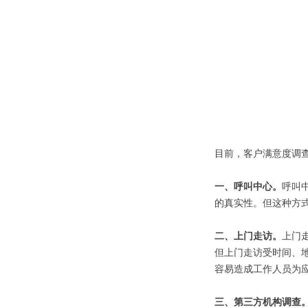
目前，客户满意度调
一、呼叫中心。
呼叫
的真实性。但这种方
二、上门走访。
上门
但上门走访受时间、
容易造成工作人员为
三、第三方机构调查