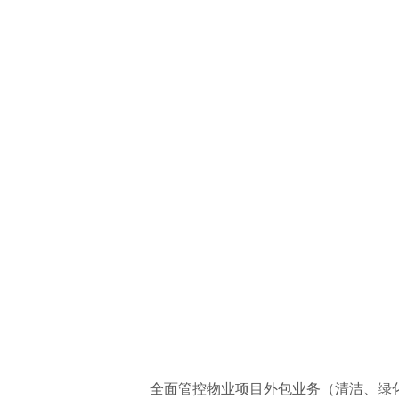
全面管控物业项目外包业务（清洁、绿