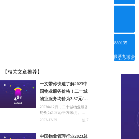
ꂅ
4008880135
联系九游会
体育线上平
台
【相关文章推荐】
一文带你快速了解2023中
国物业服务价格！二十城
物业服务均价为2.57元/平
方米/月
2023年12月，二十城物业服务
均价为2.57元/平方米/月。一
线城市物业服务价格水平居前
2023-12-29
넶
7
列，其中深圳均价最高，为3.
92元/平方米/月；北京、上海
紧随其后，分别为3.45元/平方
中国物业管理行业2023总