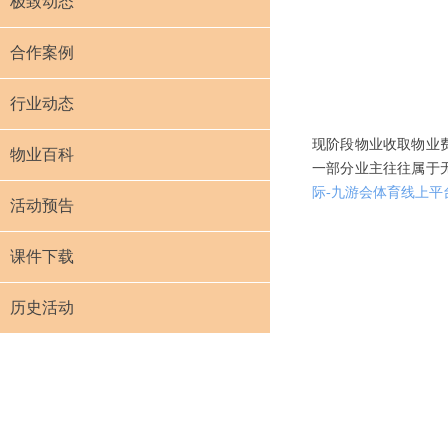
极致动态
合作案例
行业动态
现阶段物业收取物业
物业百科
一部分业主往往属于
际-九游会体育线上平
活动预告
课件下载
历史活动