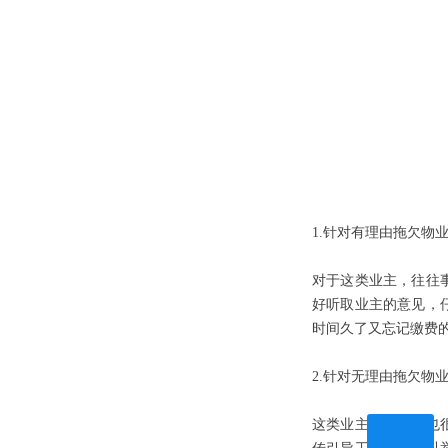
1.针对有理由拖欠物
对于这类业主，往往
好听取业主的意见，
时间久了又忘记缴费
2.针对无理由拖欠物
这类业主平时可能也