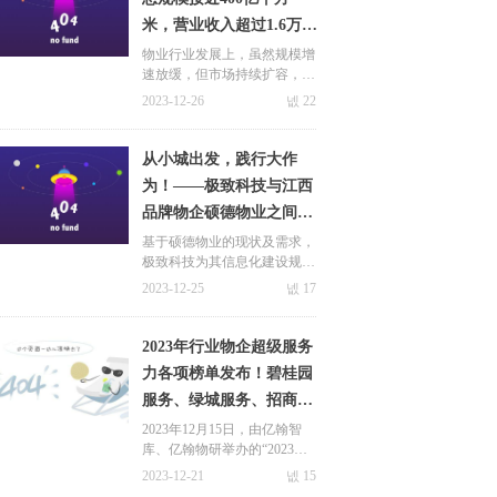
米，营业收入超过1.6万
亿元
物业行业发展上，虽然规模增
速放缓，但市场持续扩容，据
克而瑞预测数据显示，预计20
2023-12-26
넶
22
25年物业管理行业总规模接近
400亿平方米，营业收入超过
1.6万亿元，其中住宅产业园
从小城出发，践行大作
容量可观。
为！——极致科技与江西
品牌物企硕德物业之间的
相互成就！
基于硕德物业的现状及需求，
极致科技为其信息化建设规划
了三个阶段，第一阶段，重点
2023-12-25
넶
17
帮助其打造了“承接查验 智能
工单”的数智化平台，助力企
业优化服务、提升口碑，规范
2023年行业物企超级服务
管理！
关于极致
力各项榜单发布！碧桂园
新闻中心
服务、绿城服务、招商积
九游会国际的简介
极致动态
余等头部物企霸榜前十！
2023年12月15日，由亿翰智
库、亿翰物研举办的“2023不
荣誉与资质
合作案例
动产行业高质量发展峰会暨超
2023-12-21
넶
15
联系九游会体育线上平台
行业动态
级产品力&服务力年度大