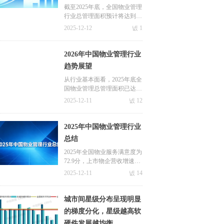
截至2025年底，全国物业管理
行业总管理面积预计将达到
330亿平方米，到2030年将进
2025-12-12
넶
1
一步增长至近400亿平方米，
市场空间巨大。
2026年中国物业管理行业
趋势展望
从行业基本面看，2025年底全
国物业管理总管理面积已达
330亿平方米，预计2026年将
2025-12-11
넶
12
稳步增长至345亿平方米左
右，营收规模向2万亿元大关
迈进。
2025年中国物业管理行业
总结
2025年全国物业服务满意度为
72.9分，上市物企营收增速从
2021年的40%降至3%-4%区
2025-12-11
넶
14
间，百强企业营收增速同步降
至4%以下。
城市间星级分布呈现明显
的梯度分化，星级越高软
硬件发展越均衡