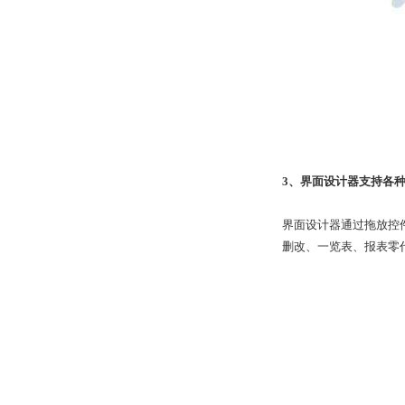
3、界面设计器支持各
界面设计器通过拖放控
删改、一览表、报表零