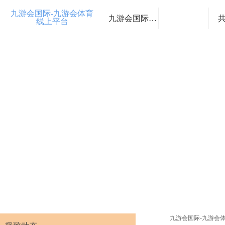
九游会国际-九游会体育
九游会国际-九游会体育线上平台
线上平台
九游会国际-九游会