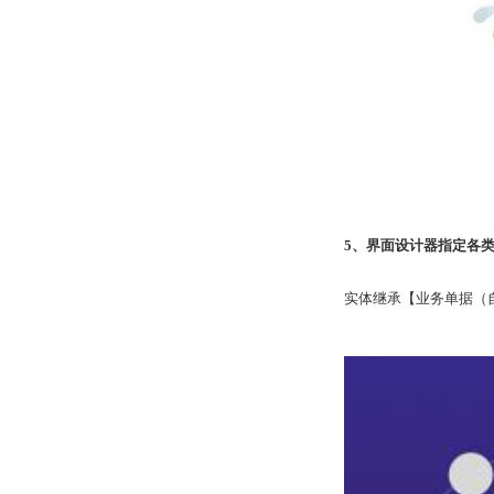
5、界面设计器指定各
实体继承【业务单据（