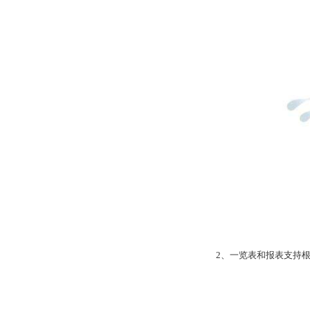
2、一览表和报表支持