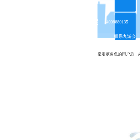
ꂅ
4008880135
联系九游会
体育线上平
台
指定该角色的用户后，