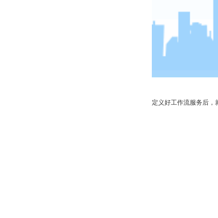
定义好工作流服务后，