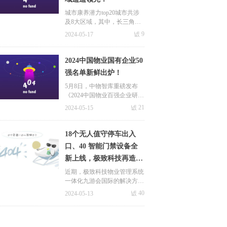
城市康养潜力top20城市共涉
及8大区域，其中，长三角区
域城市有7个，分别为上海、
넶
9
2024-05-17
杭州、南京、苏州、无锡、宁
波、南通，占top20城市比重
达到35%。其次是粤港澳大湾
2024中国物业国有企业50
区，包括广州、深圳、福州3
强名单新鲜出炉！
个城市。
5月8日，中物智库重磅发布
《2024中国物业百强企业研究
报告》，同期揭晓 “2024中国
넶
21
2024-05-15
物业服务综合实力百强企
业”、“2024中国物业国有企业
50强”、“2024中国物业高品质
18个无人值守停车出入
服务力百强企业”、“2024中国
口、40 智能门禁设备全
物业社区服务品牌企业” 及系
新上线，极致科技再造新
列专项榜单。
关于极致
标杆！
新闻中心
近期，极致科技物业管理系统
一体化九游会国际的解决方案
实战案例再添一员实力悍将
九游会国际的简介
极致动态
넶
40
2024-05-13
——深圳市厚德物业服务有限
荣誉与资质
合作案例
公司（以下简称“厚德物
业”）。此次合作正是以物业
联
系九游会体育线上平台
行业动态
系统为基础，集物业收费、停