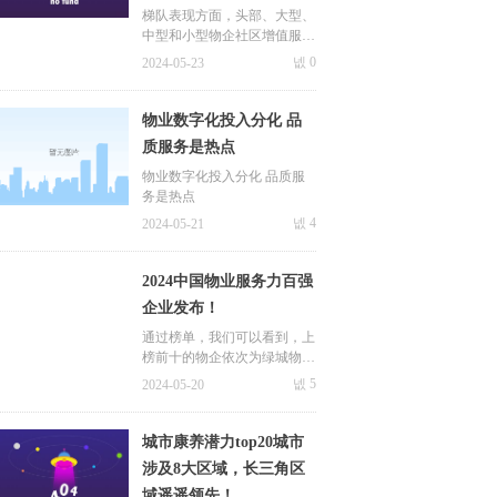
梯队表现方面，头部、大型、
中型和小型物企社区增值服务
平均毛利率分别为31.9%、31.
넶
0
2024-05-23
0%、36.2%和36.1%，除中型
物企与去年同期持平外，其余
梯队均有一定幅度的下滑，头
物业数字化投入分化 品
部、大型和小型物企平均毛利
质服务是热点
率分别下降4.6、0.7和3.4个百
分点。
物业数字化投入分化 品质服
务是热点
넶
4
2024-05-21
2024中国物业服务力百强
企业发布！
通过榜单，我们可以看到，上
榜前十的物企依次为绿城物业
服务、保利物业服务、中海物
넶
5
2024-05-20
业、招商积余、融创物业、世
茂服务、华润万象、金科智慧
服务、长城物业与上海永升物
城市康养潜力top20城市
业并列第9，金茂物业与新城
涉及8大区域，长三角区
悦服务并列第10。
域遥遥领先！