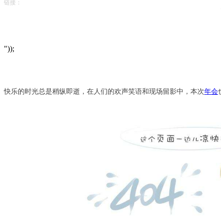
链接：
人工服务
网站地图
极致学堂
"));
快乐的时光总是稍纵即逝，在人们的欢声笑语和现场留影中，本次
年会