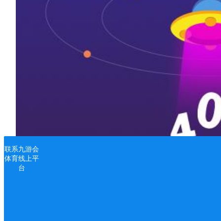
物业管理系统
联系九游会
体育线上平
区域代理
台
极致动态
合作案例
行业动态