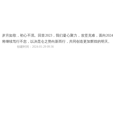
岁月如歌，初心不泯。回首2023，我们凝心聚力，攻坚克难，面向20
将继续笃行不怠，以决昆仑之势向新而行，共同创造更加辉煌的明天。
创建时间：
2024-01-29
09:36