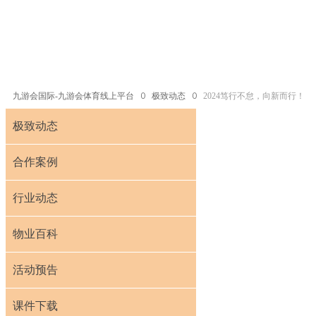
九游会国际-九游会体育线上平台
ꄲ
极致动态
ꄲ
2024笃行不怠，向新而行！
极致动态
合作案例
行业动态
物业百科
活动预告
课件下载