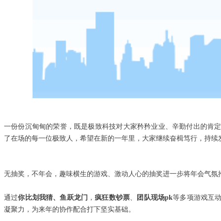
一份份沉甸甸的荣誉，既是极致科技对大家矜矜业业、辛勤付出的肯
了在场的每一位极致人，希望在新的一年里，大家继续奋楫笃行，持续
无抽奖，不年会，趣味横生的游戏、激动人心的抽奖进一步将年会气氛
通过
你比划我猜、鱼跃龙门
，
疯狂数钞票
、
团队现场pk
等多项游戏互
凝聚力，为来年的协作配合打下坚实基础。