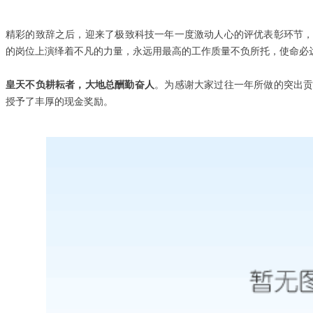
精彩的致辞之后，迎来了极致科技一年一度激动人心的评优表彰环节，回
的岗位上演绎着不凡的力量，永远用最高的工作质量不负所托，使命必
皇天不负耕耘者，大地总酬勤奋人
。为感谢大家过往一年所做的突出
授予了丰厚的现金奖励。