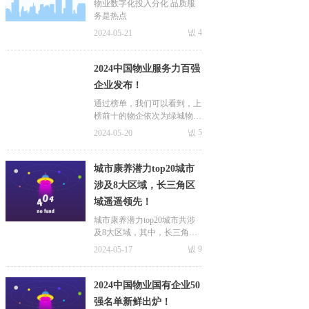
分点。
物业数字化投入分化 品质服
务是热点
넶
4
2024-05-21
2024中国物业服务力百强
企业发布！
通过榜单，我们可以看到，上
榜前十的物企依次为绿城物业
服务、保利物业服务、中海物
넶
5
2024-05-20
业、招商积余、融创物业、世
茂服务、华润万象、金科智慧
服务、长城物业与上海永升物
城市康养潜力top20城市
业并列第9，金茂物业与新城
涉及8大区域，长三角区
悦服务并列第10。
域遥遥领先！
城市康养潜力top20城市共涉
及8大区域，其中，长三角区
域城市有7个，分别为上海、
넶
9
2024-05-17
杭州、南京、苏州、无锡、宁
波、南通，占top20城市比重
达到35%。其次是粤港澳大湾
2024中国物业国有企业50
区，包括广州、深圳、福州3
强名单新鲜出炉！
个城市。