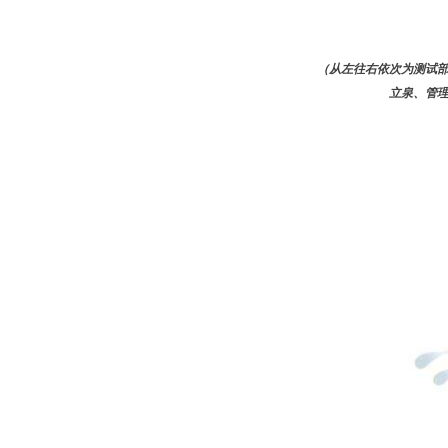
（从左往右依次为测试部
立泉、管理