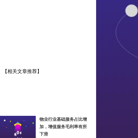
【相关文章推荐】
物业行业基础服务占比增
加，增值服务毛利率有所
下滑