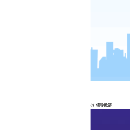
01
领导致辞