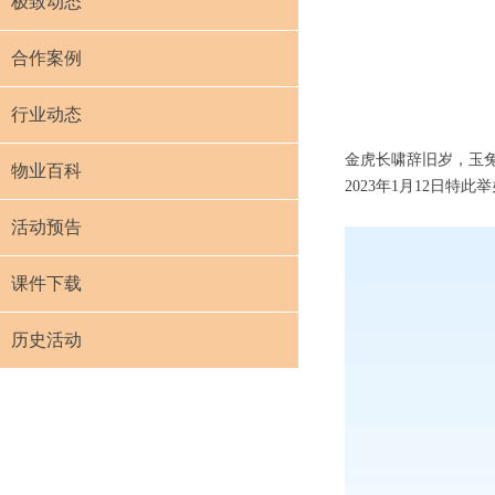
极致动态
合作案例
行业动态
金虎长啸辞旧岁，玉
物业百科
2023年1月12日特
活动预告
课件下载
历史活动