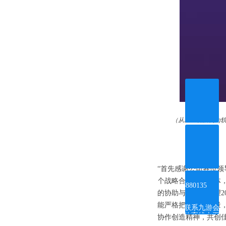
（从左至右依次为
“首先感谢公司各位领
个战略合作事业团体
ꂅ
4008880135
的协助与支持，希望2
能严格把关产品质量，
联系九游会
体育线上平
协作创造精神，共创佳
台