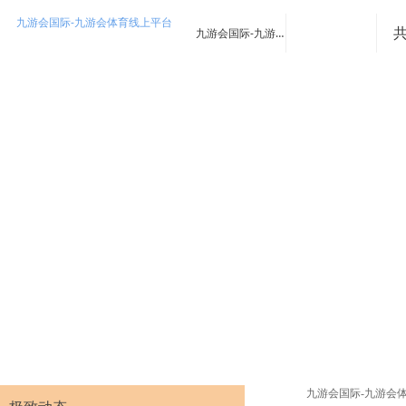
九游会国际-九游会体育线上平台
九游会国际-九游会体育线上平台
九游会国际-九游会