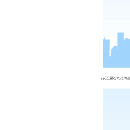
（从左至右依次为