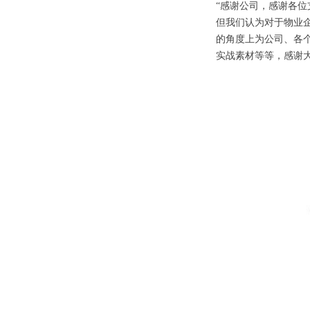
“感谢公司，感谢各
但我们认为对于物业企
的角度上为公司、各个
实战素材等等，感谢大