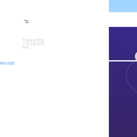
车、门禁于一体的典型案例，
员工风采
物业百科
在厚德物业原有基础上，通过
打造18个无人值守停车出入
"));
口、44个智慧门禁设备、全新
组网布线、配置硬件设施等，
帮助厚德物业增强业户体验、
提高管理质效、降低经营成
九游会体育线
物
本。
上平台的友情
链接：
网站地图