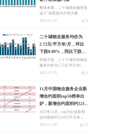
整体来看，二十城物业服务形
成了“四星级为中坚力量、三
星级为重要基础、五星级为引
2025-12-10
넶
9
领标杆”的梯队结构。具体来
看，2025年12月，二十城中四
星级项目占比为47.36%，三星
二十城物业服务均价为
级项目占比为39.48%，五星级
2.72元/平方米/月，环比
项目占比为13.17%。
下跌0.09%，同比下跌
0.23%
价格方面，二十个城市的物业
服务均价为2.72元/平方米/
月，环比下跌0.09%，同比下
2025-12-10
넶
9
跌0.23%。
11月中国物业服务企业新
增合约面积top50榜单出
关于极致
炉，新增合约面积约5216
新闻中心
万平方米
2025年11月，top50企业新增
九游会国际的简介
极致动态
合约面积约5216万平方米；
top10企业新增合约面积3083
2025-12-09
넶
22
荣誉与资质
合作案例
万平方米，占比59.08%
联系九游会体育线上平台
行业动态