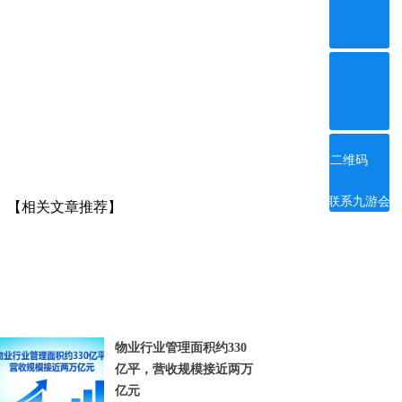
ꀥ
微信二维码
联系九游会
【相关文章推荐】
体育线上平
台
物业行业管理面积约330
亿平，营收规模接近两万
亿元