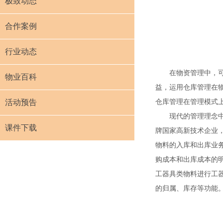
极致动态
合作案例
行业动态
在物资管理中，可以
物业百科
益，运用仓库管理在
活动预告
仓库管理在管理模式
现代的管理理念中采
课件下载
牌国家高新技术企业
物料的入库和出库业
购成本和出库成本的
工器具类物料进行工
的归属、库存等功能