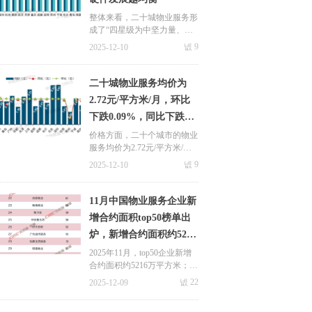
整体来看，二十城物业服务形
成了“四星级为中坚力量、三
星级为重要基础、五星级为引
넶
9
2025-12-10
领标杆”的梯队结构。具体来
看，2025年12月，二十城中四
星级项目占比为47.36%，三星
二十城物业服务均价为
级项目占比为39.48%，五星级
2.72元/平方米/月，环比
项目占比为13.17%。
下跌0.09%，同比下跌
0.23%
价格方面，二十个城市的物业
服务均价为2.72元/平方米/
月，环比下跌0.09%，同比下
넶
9
2025-12-10
跌0.23%。
11月中国物业服务企业新
增合约面积top50榜单出
关于极致
炉，新增合约面积约5216
新闻中心
万平方米
2025年11月，top50企业新增
九游会国际的简介
极致动态
合约面积约5216万平方米；
top10企业新增合约面积3083
넶
22
2025-12-09
荣誉与资质
合作案例
万平方米，占比59.08%
联
系九游会体育线上平台
行业动态