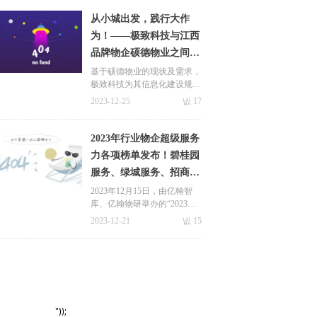
400亿平方米，营业收入超过
1.6万亿元，其中住宅产业园
从小城出发，践行大作
容量可观。
为！——极致科技与江西
品牌物企硕德物业之间的
相互成就！
基于硕德物业的现状及需求，
极致科技为其信息化建设规划
了三个阶段，第一阶段，重点
2023-12-25
넶
17
帮助其打造了“承接查验 智能
工单”的数智化平台，助力企
业优化服务、提升口碑，规范
2023年行业物企超级服务
管理！
力各项榜单发布！碧桂园
服务、绿城服务、招商积
关于极致
新闻中心
余等头部物企霸榜前十！
2023年12月15日，由亿翰智
库、亿翰物研举办的“2023不
九游会国际的简介
极致动态
动产行业高质量发展峰会暨超
2023-12-21
넶
15
级产品力&服务力年度大
荣誉与资质
合作案例
会”，期间重磅发布《2023中
联系九游会体育线上平台
国物企超级服务力top100研究
行业动态
成果》。
员工风采
物业百科
"));