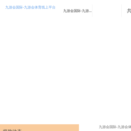
九游会国际-九游会体育线上平台
九游会国际-九游会体育线上平台
九游会国际-九游会