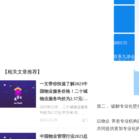
ꂅ
4008880135
联系九游会
体育线上平
台
【相关文章推荐】
一文带你快速了解2023中
国物业服务价格！二十城
物业服务均价为2.57元/平
方米/月
第二， 破解专业化壁
2023年12月，二十城物业服务
均价为2.57元/平方米/月。一
线城市物业服务价格水平居前
2023-12-29
넶
7
以物企 养老专业机
列，其中深圳均价最高，为3.
共同提供更加专业化
92元/平方米/月；北京、上海
紧随其后，分别为3.45元/平方
中国物业管理行业2023总