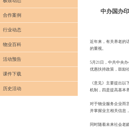
极致动态
中办国办印
合作案例
行业动态
近年来，有关养老的话
物业百科
的重视。
活动预告
5月21日，中共中
优惠扶持政策，鼓励
课件下载
《意见》主要提出以
历史活动
机制，四是提高基本
对于物业服务企业而
并掌握业主相关信息
同时随着未来社会老