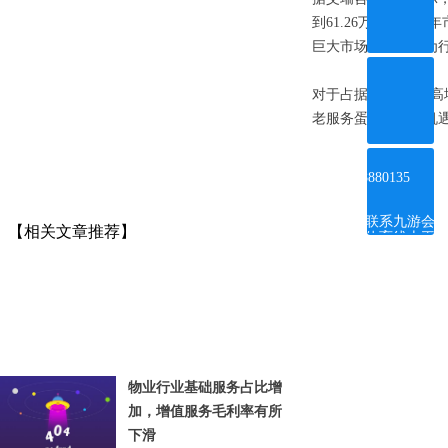
到61.26万亿元，
巨大市场，足以成为
对于占据居家养老“高
老服务蛋糕的重要机
ꂅ
4008880135
联系九游会
【相关文章推荐】
体育线上平
台
物业行业基础服务占比增
加，增值服务毛利率有所
下滑