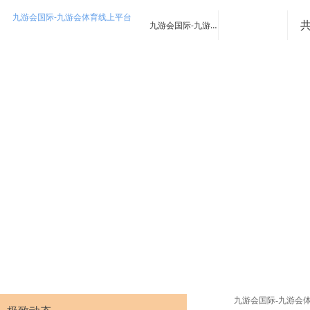
九游会国际-九游会体育线上平台
九游会国际-九游会体育线上平台
九游会国际-九游会