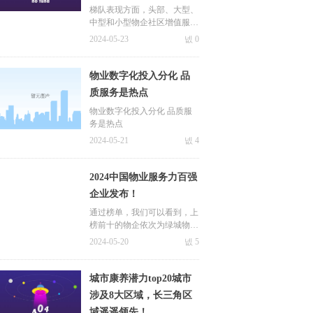
梯队表现方面，头部、大型、
中型和小型物企社区增值服务
平均毛利率分别为31.9%、31.
2024-05-23
넶
0
0%、36.2%和36.1%，除中型
物企与去年同期持平外，其余
梯队均有一定幅度的下滑，头
物业数字化投入分化 品
部、大型和小型物企平均毛利
质服务是热点
率分别下降4.6、0.7和3.4个百
分点。
物业数字化投入分化 品质服
务是热点
2024-05-21
넶
4
2024中国物业服务力百强
企业发布！
通过榜单，我们可以看到，上
榜前十的物企依次为绿城物业
服务、保利物业服务、中海物
2024-05-20
넶
5
业、招商积余、融创物业、世
茂服务、华润万象、金科智慧
服务、长城物业与上海永升物
城市康养潜力top20城市
业并列第9，金茂物业与新城
涉及8大区域，长三角区
悦服务并列第10。
域遥遥领先！