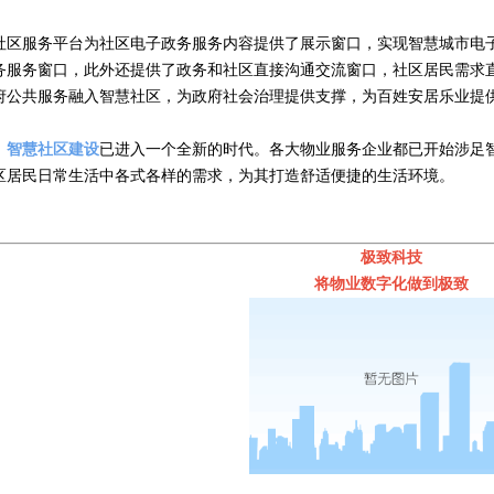
社区服务平台为社区电子政务服务内容提供了展示窗口，实现智慧城市电
务服务窗口，此外还提供了政务和社区直接沟通交流窗口，社区居民需求
府公共服务融入智慧社区，为政府社会治理提供支撑，为百姓安居乐业提
，
智慧社区建设
已进入一个全新的时代。各大物业服务企业都已开始涉足
区居民日常生活中各式各样的需求，为其打造舒适便捷的生活环境。
极致科技
将物业数字化做到极致
加盟合作
九游会国际的技术
区域代理
下载中心
人工服务
网站地图