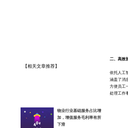
二、高效
【相关文章推荐】
依托人工
涵盖了消
方便员工
处理工作
物业行业基础服务占比增
加，增值服务毛利率有所
下滑