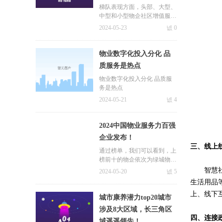
梯队表现方面，头部、大型、
中型和小型物企社区增值服务
平均毛利率分别为31.9%、31.
2024-05-23
넶
0
0%、36.2%和36.1%，除中型
物企与去年同期持平外，其余
梯队均有一定幅度的下滑，头
物业数字化投入分化 品
部、大型和小型物企平均毛利
质服务是热点
率分别下降4.6、0.7和3.4个百
分点。
物业数字化投入分化 品质服
务是热点
2024-05-21
넶
4
2024中国物业服务力百强
企业发布！
三、线上
通过榜单，我们可以看到，上
榜前十的物企依次为绿城物业
服务、保利物业服务、中海物
智慧
2024-05-20
넶
5
业、招商积余、融创物业、世
生活用品
茂服务、华润万象、金科智慧
上、线下
服务、长城物业与上海永升物
城市康养潜力top20城市
业并列第9，金茂物业与新城
涉及8大区域，长三角区
悦服务并列第10。
四、连接
域遥遥领先！