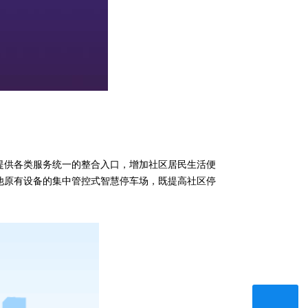
提供各类服务统一的整合入口，增加社区居民生活便
他原有设备的集中管控式智慧停车场，既提高社区停