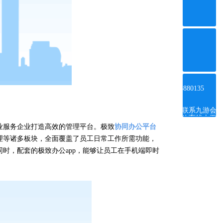
ꂅ
4008880135
联系九游会
体育线上平
台
业服务企业打造高效的管理平台。极致
协同办公平台
理等诸多板块，全面覆盖了员工日常工作所需功能，
同时，配套的
极致办公app
，能够让员工在手机端即时