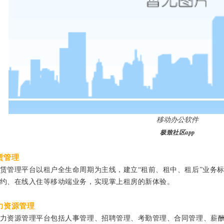
极致学堂
物业管理系统
移动办公软件
极致社
区
app
赁管理
赁管理平台以租户全生命周期为主线，建
立
“
租前、租中、租
后
”
业务
约、在线入住等移动端业务，实现掌上租房的新体验。
力资源管理
力资源管理平台包括人事管理、招聘管理、考勤管理、合同管理、薪