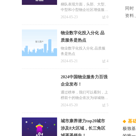
梯队表现方面，头部、大型、
同时
中型和小型物企社区增值服务
平均毛利率分别为31.9%、31.
资料
2024-05-23
넶
0
0%、36.2%和36.1%，除中型
物企与去年同期持平外，其余
梯队均有一定幅度的下滑，头
物业数字化投入分化 品
部、大型和小型物企平均毛利
质服务是热点
率分别下降4.6、0.7和3.4个百
分点。
物业数字化投入分化 品质服
务是热点
2024-05-21
넶
4
2024中国物业服务力百强
企业发布！
通过榜单，我们可以看到，上
榜前十的物企依次为绿城物业
服务、保利物业服务、中海物
2024-05-20
넶
5
业、招商积余、融创物业、世
茂服务、华润万象、金科智慧
服务、长城物业与上海永升物
◆
基
城市康养潜力top20城市
业并列第9，金茂物业与新城
涉及8大区域，长三角区
极致基
悦服务并列第10。
域遥遥领先！
的唯一