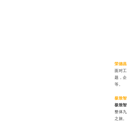
荣德昌
面对工
题，企
等。
极致智
极致智
整体九
之旅。