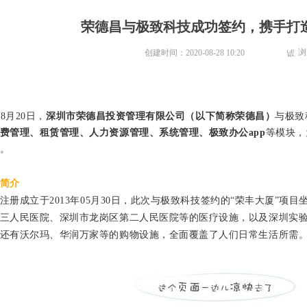
荣德昌与极致科技成功签约，携手打
浏
创建时间：
2020-08-28
10:20
넶
年
8
月
2
0
日，
深圳市荣德昌投资管理有限公司（以下简称荣德昌）
与极致
费管理、租赁管理、人力资源管理、系统管理、极致办
公
app
等模块，
。
简介
注册成立
于
201
3
年
0
5
月
3
0
日，此次与极致科技签约
的
“
荣丰大
厦
”
项目
三人民医院、深圳市龙岗区第二人民医院等的医疗设施，以及深圳实
还有沃尔玛、华润万家等的购物设施，全面覆盖了人们日常生活所需