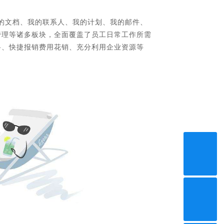
的文档、我的联系人、我的计划、我的邮件、
管理等诸多板块，全面覆盖了员工日常工作所需
料、快捷报销费用花销、充分利用企业资源等