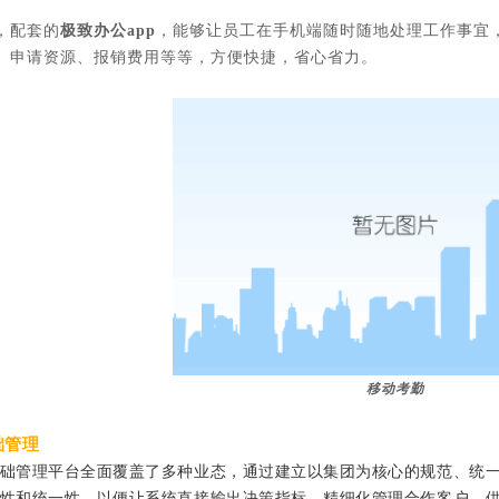
，配套的
极致办公app
，能够让员工在手机端随时随地处理工作事宜
、申请资源、报销费用等等，方便快捷，省心省力。
移动考勤
础管理
础管理平台全面覆盖了多种业态，通过建立以集团为核心的规范、统
性和统一性，以便让系统直接输出决策指标，精细化管理合作客户、