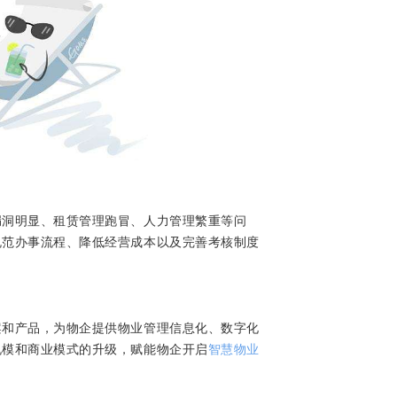
漏洞明显、租赁管理跑冒、人力管理繁重等问
规范办事流程、降低经营成本以及完善考核制度
案和产品，为物企提供物业管理信息化、数字化
规模和商业模式的升级，赋能物企开启
智慧物业