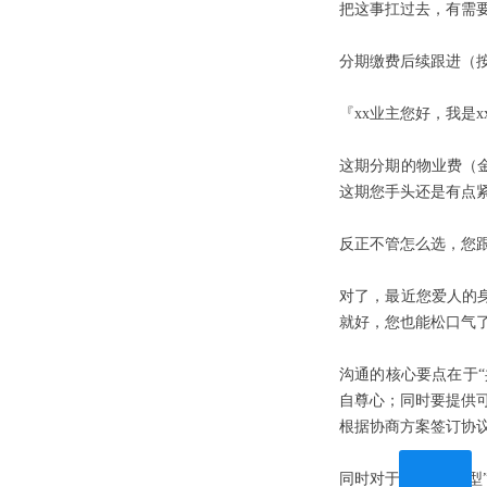
把这事扛过去，有需
分期缴费后续跟进（
『xx业主您好，我是x
这期分期的物业费（金
这期您手头还是有点
反正不管怎么选，您
对了，最近您爱人的
就好，您也能松口气
沟通的核心要点在于“
自尊心；同时要提供可
根据协商方案签订协
同时对于“恶意拖欠型