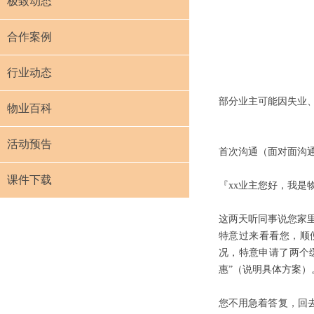
极致动态
合作案例
行业动态
部分业主可能因失业
物业百科
活动预告
首次沟通（面对面沟
课件下载
『xx业主您好，我是物
这两天听同事说您家
特意过来看看您，顺
况，特意申请了两个
惠”（说明具体方案）
您不用急着答复，回