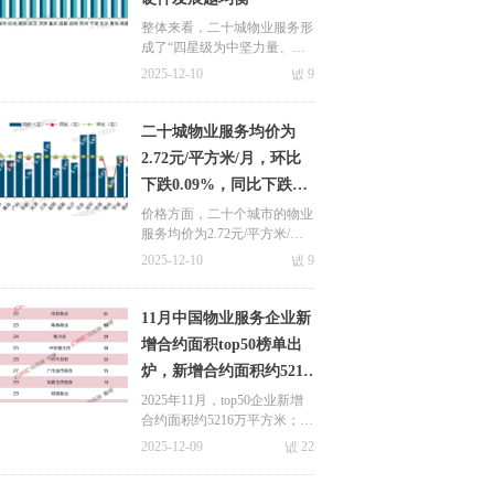
整体来看，二十城物业服务形
成了“四星级为中坚力量、三
星级为重要基础、五星级为引
2025-12-10
넶
9
领标杆”的梯队结构。具体来
看，2025年12月，二十城中四
星级项目占比为47.36%，三星
二十城物业服务均价为
级项目占比为39.48%，五星级
2.72元/平方米/月，环比
项目占比为13.17%。
下跌0.09%，同比下跌
0.23%
价格方面，二十个城市的物业
服务均价为2.72元/平方米/
月，环比下跌0.09%，同比下
2025-12-10
넶
9
跌0.23%。
11月中国物业服务企业新
增合约面积top50榜单出
关于极致
炉，新增合约面积约5216
新闻中心
万平方米
2025年11月，top50企业新增
九游会国际的简介
极致动态
合约面积约5216万平方米；
top10企业新增合约面积3083
2025-12-09
넶
22
荣誉与资质
合作案例
万平方米，占比59.08%
联系九游会体育线上平台
行业动态