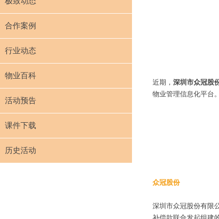
极致动态
合作案例
行业动态
物业百科
近期，
深圳市众冠股份
物业管理信息化平台
活动预告
课件下载
历史活动
众冠股份
深圳市众冠股份有限公
补偿款联合发起组建