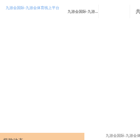
九游会国际-九游会体育线上平台
九游会国际-九游会体育线上平台
九游会国际-九游会