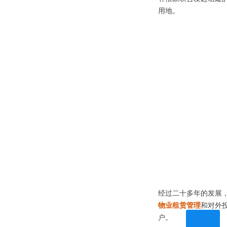
用地。
经过二十多年的发展
物业租赁管理
和对外
户。