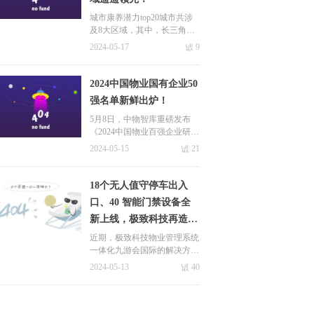
城市康养潜力top20城市共涉
及8大区域，其中，长三角区
域城市有7个，分别为上海、
2024-05-17
넶
9
杭州、南京、苏州、无锡、宁
波、南通，占top20城市比重
达到35%。其次是粤港澳大湾
2024中国物业国有企业50
区，包括广州、深圳、福州3
强名单新鲜出炉！
个城市。
5月8日，中物智库重磅发布
《2024中国物业百强企业研究
报告》，同期揭晓 “2024中国
2024-05-15
넶
21
物业服务综合实力百强企
业”、“2024中国物业国有企业
50强”、“2024中国物业高品质
18个无人值守停车出入
服务力百强企业”、“2024中国
口、40 智能门禁设备全
物业社区服务品牌企业” 及系
新上线，极致科技再造新
列专项榜单。
关于极致
标杆！
新闻中心
近期，极致科技物业管理系统
一体化九游会国际的解决方案
实战案例再添一员实力悍将
九游会国际的简介
极致动态
2024-05-13
넶
40
——深圳市厚德物业服务有限
荣誉与资质
合作案例
公司（以下简称“厚德物
业”）。此次合作正是以物业
联系九游会体育线上平台
行业动态
系统为基础，集物业收费、停