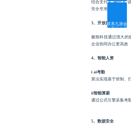
结合支付宝"碰一下
ꀥ
安全底座
微信二维码
3、开放接口矩阵
联系九游会
体育线上平
台
极致科技通过强大的
企业协同办公更高效
4、智能人资
i ai考勤
算法实现基于班制、打
ii智能算薪
通过公式引擎采集考
5、数据安全