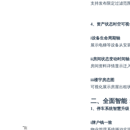
支持发布限定过滤范
级项目占比为39.48%，五星级
项目占比为13.17%。
4、资产状态时空可视
i设备生命周期轴
展示电梯等设备从安
ii房间状态变动时间轴
房间资料详情显示迁
关于极致
新闻中心
iii楼宇房态图
可视化展示房屋出租
九游会国际的简介
极致动态
荣誉与资质
合作案例
二、全面智能
联系九游会体育线上平台
行业动态
1、停车系统智慧升级
员工风采
物业百科
公开课
i牌户钱一致
"));
物业管理系统驱动实