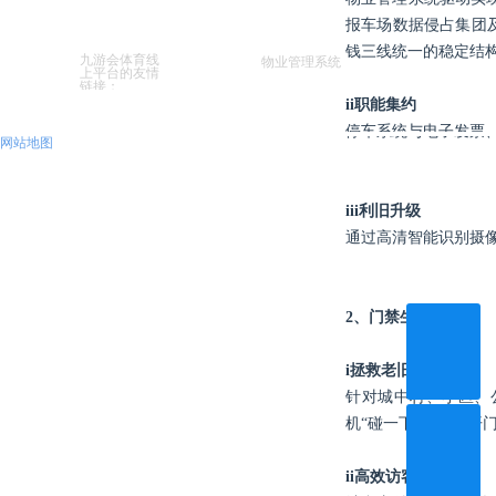
报车场数据侵占集团
钱三线统一的稳定结
九游会体育线
物业管理系统
上平台的友情
链接：
ii职能集约
停车系统与电子发票
网站地图
iii利旧升级
通过高清智能识别摄
2、门禁生态互联
i拯救老旧门禁
针对城中村、小区、
机“碰一下”或远程开
ii高效访客管理