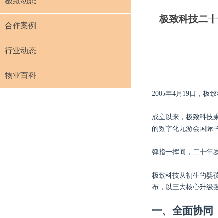
极致动态
极致科技二十
合作案例
行业动态
物业百科
2005年4月19日
成立以来，极致科技
的数字化九游会国际的
弹指一挥间，二十年
极致科技从初生的婴
布，以三大核心升级
一、全面协同