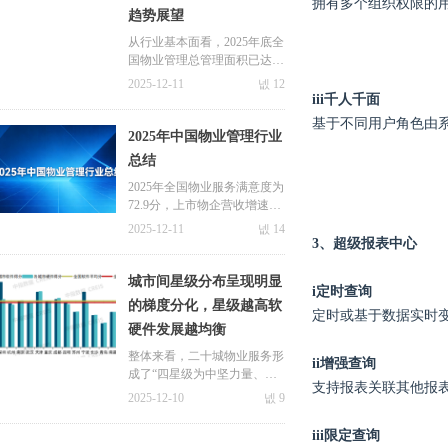
拥有多个组织权限的
趋势展望
从行业基本面看，2025年底全
国物业管理总管理面积已达
330亿平方米，预计2026年将
2025-12-11
넶
12
稳步增长至345亿平方米左
iii千人千面
右，营收规模向2万亿元大关
基于不同用户角色由
迈进。
2025年中国物业管理行业
总结
2025年全国物业服务满意度为
72.9分，上市物企营收增速从
2021年的40%降至3%-4%区
2025-12-11
넶
14
间，百强企业营收增速同步降
3、超级报表中心
至4%以下。
城市间星级分布呈现明显
i定时查询
的梯度分化，星级越高软
定时或基于数据实时
硬件发展越均衡
整体来看，二十城物业服务形
ii增强查询
成了“四星级为中坚力量、三
支持报表关联其他报
星级为重要基础、五星级为引
2025-12-10
넶
9
领标杆”的梯队结构。具体来
看，2025年12月，二十城中四
iii限定查询
星级项目占比为47.36%，三星