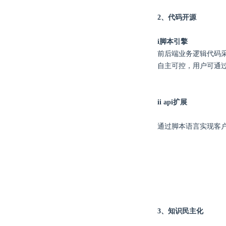
2、代码开源
i脚本引擎
前后端业务逻辑代码采
自主可控，用户可通过
ii api扩展
通过脚本语言实现客户
3、知识民主化