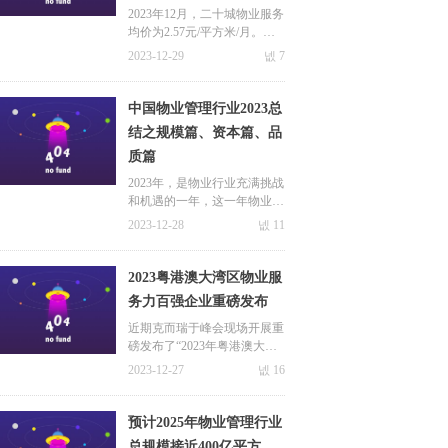
方米/月
2023年12月，二十城物业服务
均价为2.57元/平方米/月。一
线城市物业服务价格水平居前
2023-12-29
넶
7
列，其中深圳均价最高，为3.
92元/平方米/月；北京、上海
紧随其后，分别为3.45元/平方
中国物业管理行业2023总
米/月和3.07元/平方米/月。
结之规模篇、资本篇、品
质篇
2023年，是物业行业充满挑战
和机遇的一年，这一年物业服
务企业顺应市场而为，积极拥
2023-12-28
넶
11
抱市场变化，以谋求更长远的
发展。本篇文章极致科技小编
就带大家从规模篇、资本篇以
2023粤港澳大湾区物业服
及品质篇等方面一起来回顾属
务力百强企业重磅发布
于物业行业2023年的点点滴
滴！
近期克而瑞于峰会现场开展重
磅发布了“2023年粤港澳大湾
区物业服务力系列研究成
2023-12-27
넶
16
果”并公布了服务力百强企业
榜单。会有哪些企业榜上有名
呢？极致科技小编这就带大家
预计2025年物业管理行业
一探究竟~
总规模接近400亿平方