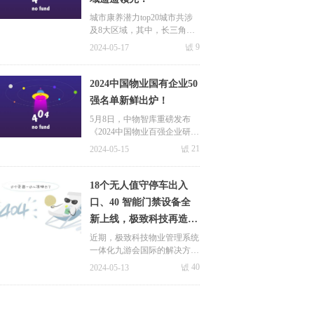
城市康养潜力top20城市共涉
及8大区域，其中，长三角区
域城市有7个，分别为上海、
넶
9
2024-05-17
杭州、南京、苏州、无锡、宁
波、南通，占top20城市比重
达到35%。其次是粤港澳大湾
2024中国物业国有企业50
区，包括广州、深圳、福州3
强名单新鲜出炉！
个城市。
5月8日，中物智库重磅发布
《2024中国物业百强企业研究
报告》，同期揭晓 “2024中国
넶
21
2024-05-15
物业服务综合实力百强企
业”、“2024中国物业国有企业
50强”、“2024中国物业高品质
18个无人值守停车出入
服务力百强企业”、“2024中国
口、40 智能门禁设备全
物业社区服务品牌企业” 及系
新上线，极致科技再造新
列专项榜单。
关于极致
标杆！
新闻中心
近期，极致科技物业管理系统
一体化九游会国际的解决方案
实战案例再添一员实力悍将
九游会国际的简介
极致动态
넶
40
2024-05-13
——深圳市厚德物业服务有限
荣誉与资质
合作案例
公司（以下简称“厚德物
业”）。此次合作正是以物业
联
系九游会体育线上平台
行业动态
系统为基础，集物业收费、停