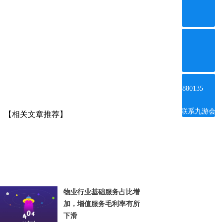
ꂅ
4008880135
联系九游会
【相关文章推荐】
体育线上平
台
物业行业基础服务占比增
加，增值服务毛利率有所
下滑