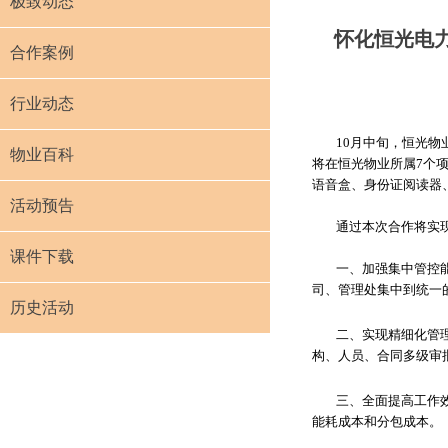
极致动态
怀化恒光电
合作案例
行业动态
1
0
月中旬，恒光物
物业百科
将在恒光物业所
属
7
个
语音盒、身份证阅读器
活动预告
通过本次合作将实
课件下载
一、加强集中管控
司、管理处集中到统一
历史活动
二、实现精细化管
构、人员、合同多级审
三、全面提高工作
能耗成本和分包成本。