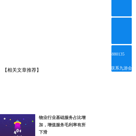
ꂅ
4008880135
联系九游会
【相关文章推荐】
体育线上平
台
物业行业基础服务占比增
加，增值服务毛利率有所
下滑