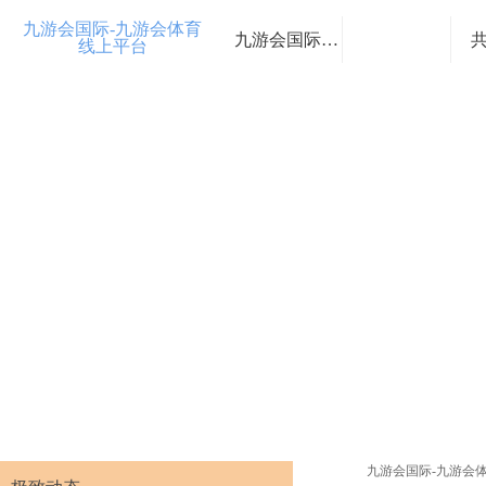
九游会国际-九游会体育
九游会国际-九游会体育线上平台
线上平台
九游会国际-九游会