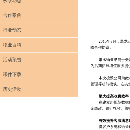
极致动态
合作案例
行业动态
201
5
年
8
月，黑龙
物业百科
略合作协议。
活动预告
嫩水物业隶属于嫩
为后期拓展增值服务提
课件下载
本次极致公司为嫩
管理等功能模块。在共
历史活动
极大提高收费效率
在建立起规范数据
金缴款、银行托收、预
有效提升客服满意
将客户系统和语音