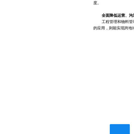
度。
全面降低运营、沟
工程管理和物料管
的应用，则能实现跨地