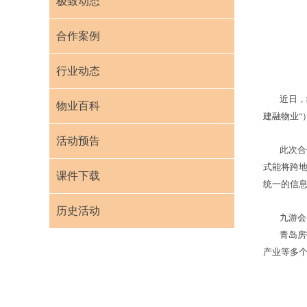
极致动态
合作案例
行业动态
近日，经
物业百科
建融物业”
活动预告
此次合作
式能将跨
课件下载
统一的信
历史活动
九游会国
青岛房
产业等多