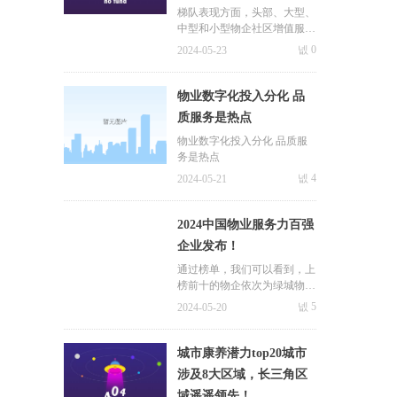
梯队表现方面，头部、大型、
中型和小型物企社区增值服务
平均毛利率分别为31.9%、31.
넶
0
2024-05-23
0%、36.2%和36.1%，除中型
物企与去年同期持平外，其余
梯队均有一定幅度的下滑，头
物业数字化投入分化 品
部、大型和小型物企平均毛利
质服务是热点
率分别下降4.6、0.7和3.4个百
分点。
物业数字化投入分化 品质服
务是热点
넶
4
2024-05-21
2024中国物业服务力百强
企业发布！
通过榜单，我们可以看到，上
榜前十的物企依次为绿城物业
服务、保利物业服务、中海物
넶
5
2024-05-20
业、招商积余、融创物业、世
茂服务、华润万象、金科智慧
服务、长城物业与上海永升物
城市康养潜力top20城市
业并列第9，金茂物业与新城
涉及8大区域，长三角区
悦服务并列第10。
域遥遥领先！