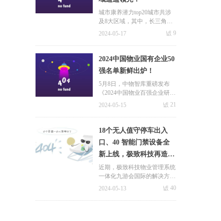
城市康养潜力top20城市共涉
及8大区域，其中，长三角区
域城市有7个，分别为上海、
넶
9
2024-05-17
杭州、南京、苏州、无锡、宁
波、南通，占top20城市比重
达到35%。其次是粤港澳大湾
2024中国物业国有企业50
区，包括广州、深圳、福州3
强名单新鲜出炉！
个城市。
5月8日，中物智库重磅发布
《2024中国物业百强企业研究
报告》，同期揭晓 “2024中国
넶
21
2024-05-15
物业服务综合实力百强企
业”、“2024中国物业国有企业
50强”、“2024中国物业高品质
18个无人值守停车出入
服务力百强企业”、“2024中国
口、40 智能门禁设备全
物业社区服务品牌企业” 及系
新上线，极致科技再造新
列专项榜单。
关于极致
标杆！
新闻中心
近期，极致科技物业管理系统
一体化九游会国际的解决方案
实战案例再添一员实力悍将
九游会国际的简介
极致动态
넶
40
2024-05-13
——深圳市厚德物业服务有限
荣誉与资质
合作案例
公司（以下简称“厚德物
业”）。此次合作正是以物业
联
系九游会体育线上平台
行业动态
系统为基础，集物业收费、停