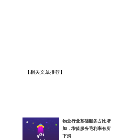
【相关文章推荐】
物业行业基础服务占比增
加，增值服务毛利率有所
下滑