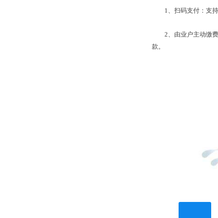
1、扫码支付：支持线
2、由业户主动缴费，
款。