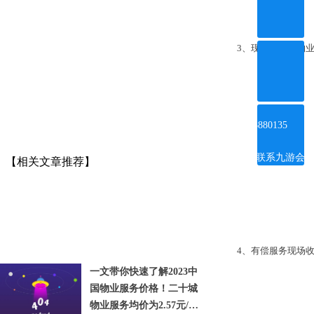
3、现场收银：物业收
ꂅ
4008880135
联系九游会
【相关文章推荐】
体育线上平
台
4、有偿服务现场收款
一文带你快速了解2023中
国物业服务价格！二十城
物业服务均价为2.57元/平