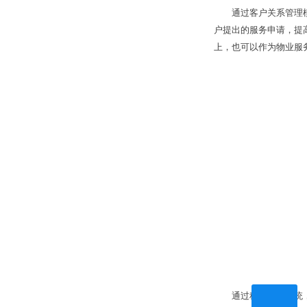
通过客户关系管理模块
户提出的服务申请，提
上，也可以作为物业服
通过租赁管理系统，可