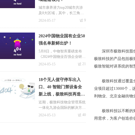
城市康养潜力top20城市共涉
及8大区域，其中，长三角区
域城市有7个，分别为上海、
넶
9
2024-05-17
杭州、南京、苏州、无锡、宁
波、南通，占top20城市比重
达到35%。其次是粤港澳大湾
2024中国物业国有企业50
区，包括广州、深圳、福州3
强名单新鲜出炉！
个城市。
深圳市极致科技股份有
5月8日，中物智库重磅发布
《2024中国物业百强企业研究
极致科技的产品包括极
报告》，同期揭晓 “2024中国
넶
21
2024-05-15
极致智能对讲系统的智
物业服务综合实力百强企
业”、“2024中国物业国有企业
50强”、“2024中国物业高品质
18个无人值守停车出入
极致科技通过覆盖全国
服务力百强企业”、“2024中国
口、40 智能门禁设备全
业项目超过13000
物业社区服务品牌企业” 及系
新上线，极致科技再造新
列专项榜单。
利物业、北京金融街物
关于极致
标杆！
新闻中心
近期，极致科技物业管理系统
一体化九游会国际的解决方案
极致科技以不断的知
实战案例再添一员实力悍将
九游会国际的简介
极致动态
넶
40
2024-05-13
用需求，为客户创造价
——深圳市厚德物业服务有限
荣誉与资质
合作案例
公司（以下简称“厚德物
业”）。此次合作正是以物业
联
系九游会体育线上平台
行业动态
系统为基础，集物业收费、停