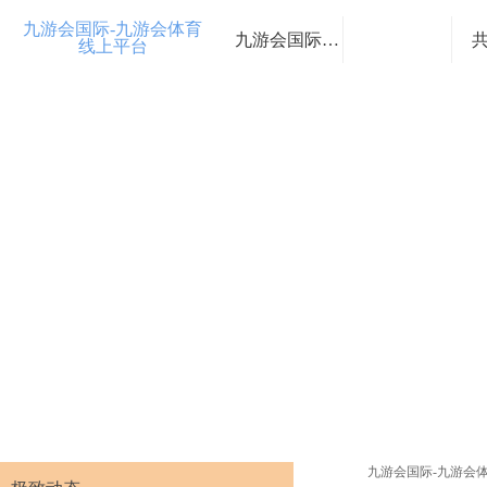
九游会国际-九游会体育
九游会国际-九游会体育线上平台
线上平台
九游会国际-九游会