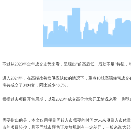
不过从2023年全年成交走势来看，呈现出“前高后低、后劲不足”特征
进入2024年，在高端改善盘供应缺位的情况下，重点10城高端住宅成交有所
宅共成交了3494套，同比减少48.7%。
根据过去项目开售周期，以及2023年成交高价地块开工情况来看，典型1
需要指出的是，本文仅用项目周转入市需要的时间对未来项目入市体
市的项目较少，且不同城市预售证发放规则有一定差异，一般来说大部分