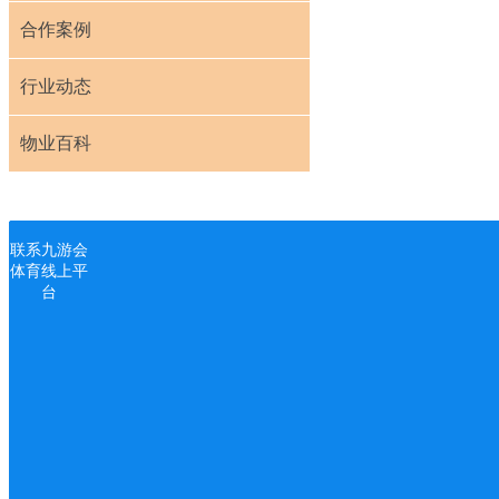
合作案例
行业动态
物业百科
物业管理系统
联系九游会
体育线上平
区域代理
台
极致动态
合作案例
行业动态
物业百科
九游会国际的简介
荣誉与资质