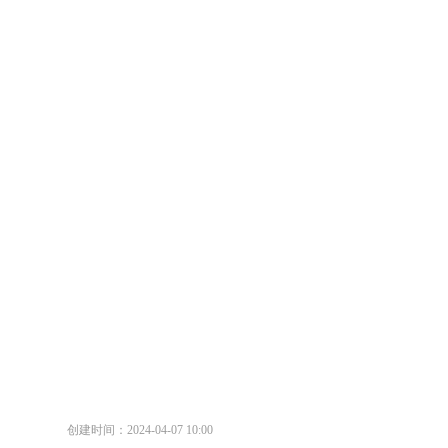
创建时间：
2024-04-07
10:00