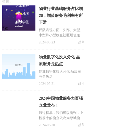
链接：
人工服务
物业行业基础服务占比增
网站地图
加，增值服务毛利率有所
极致学堂
下滑
"));
梯队表现方面，头部、大型、
中型和小型物企社区增值服务
平均毛利率分别为31.9%、31.
넶
0
2024-05-23
0%、36.2%和36.1%，除中型
物企与去年同期持平外，其余
梯队均有一定幅度的下滑，头
物业数字化投入分化 品
部、大型和小型物企平均毛利
质服务是热点
率分别下降4.6、0.7和3.4个百
分点。
物业数字化投入分化 品质服
务是热点
넶
4
2024-05-21
2024中国物业服务力百强
企业发布！
通过榜单，我们可以看到，上
榜前十的物企依次为绿城物业
服务、保利物业服务、中海物
넶
5
2024-05-20