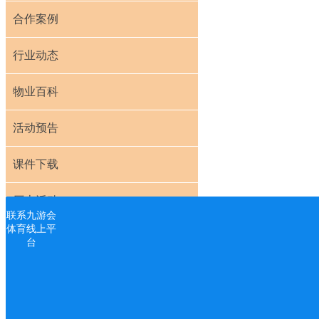
合作案例
行业动态
物业百科
活动预告
课件下载
历史活动
物业管理系统
联系九游会
体育线上平
区域代理
台
极致动态
合作案例
行业动态