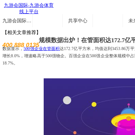
九游会国际-九游会体育
线上平台
九游会国际-九游会体育线上平台
共享中心
未
【相关文章推荐】
规模数据出炉！在管面积达172.7亿
400 888 0135
数据显示，
500强企业在管面积
达172.7亿平方米，均值达到3453.8
增长8.0%，增速略高于500强物企。百强企业在500强企业整体规模中占
18.7%。