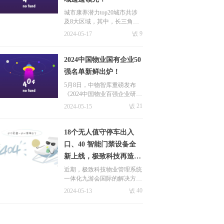
城市康养潜力top20城市共涉
及8大区域，其中，长三角区
域城市有7个，分别为上海、
넶
9
2024-05-17
杭州、南京、苏州、无锡、宁
波、南通，占top20城市比重
达到35%。其次是粤港澳大湾
2024中国物业国有企业50
区，包括广州、深圳、福州3
强名单新鲜出炉！
个城市。
5月8日，中物智库重磅发布
《2024中国物业百强企业研究
报告》，同期揭晓 “2024中国
넶
21
2024-05-15
物业服务综合实力百强企
业”、“2024中国物业国有企业
50强”、“2024中国物业高品质
18个无人值守停车出入
服务力百强企业”、“2024中国
口、40 智能门禁设备全
物业社区服务品牌企业” 及系
新上线，极致科技再造新
列专项榜单。
关于极致
标杆！
新闻中心
近期，极致科技物业管理系统
一体化九游会国际的解决方案
实战案例再添一员实力悍将
九游会国际的简介
极致动态
넶
40
2024-05-13
——深圳市厚德物业服务有限
荣誉与资质
合作案例
公司（以下简称“厚德物
业”）。此次合作正是以物业
联
系九游会体育线上平台
行业动态
系统为基础，集物业收费、停