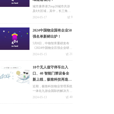
城市康养潜力top20城市共涉
及8大区域，其中，长三角区
域城市有7个，分别为上海、
넶
9
2024-05-17
杭州、南京、苏州、无锡、宁
波、南通，占top20城市比重
达到35%。其次是粤港澳大湾
2024中国物业国有企业50
区，包括广州、深圳、福州3
强名单新鲜出炉！
个城市。
5月8日，中物智库重磅发布
《2024中国物业百强企业研究
报告》，同期揭晓 “2024中国
넶
21
2024-05-15
物业服务综合实力百强企
业”、“2024中国物业国有企业
50强”、“2024中国物业高品质
18个无人值守停车出入
服务力百强企业”、“2024中国
口、40 智能门禁设备全
物业社区服务品牌企业” 及系
新上线，极致科技再造新
列专项榜单。
关于极致
标杆！
新闻中心
近期，极致科技物业管理系统
一体化九游会国际的解决方案
实战案例再添一员实力悍将
九游会国际的简介
极致动态
넶
40
2024-05-13
——深圳市厚德物业服务有限
荣誉与资质
合作案例
公司（以下简称“厚德物
业”）。此次合作正是以物业
联
系九游会体育线上平台
行业动态
系统为基础，集物业收费、停