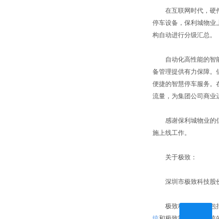
在互联网时代，硬件设
停车设备，保利城物业
构自动进行分级汇总。
自动化高性能的智能停
备管理提供有力保障。
便捷的智慧停车服务。
流量，为集团公司商业
感谢保利城物业的信任
施上线工作。
关于极致：
深圳市极致科技股份有
极致科技的产品包括极
统
和极致智能对讲系统