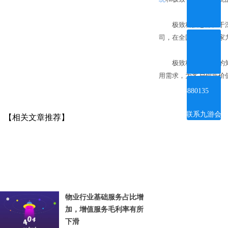
极致科技总部位于深圳
司，在全国各地有多家
极致科技以不断的知识
用需求，为客户创造价
ꂅ
4008880135
联系九游会
【相关文章推荐】
体育线上平
台
物业行业基础服务占比增
加，增值服务毛利率有所
下滑