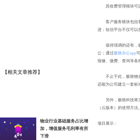
其收费管理模块可以让
客户服务模块包括客户
进；短信平台不仅可以
值得强调的还有，极致
公；通过
极致办公app
报修、缴费、查询等各
【相关文章推荐】
不止于此，极致物业管
还能为公司建立一套标
另外，极致科技将为
（云版本）的使用方法
物业行业基础服务占比增
项目展示：
加，增值服务毛利率有所
下滑