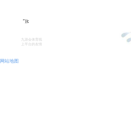
车、门禁于一体的典型案例，
员工风采
物业百科
在厚德物业原有基础上，通过
打造18个无人值守停车出入
"));
口、44个智慧门禁设备、全新
组网布线、配置硬件设施等，
帮助厚德物业增强业户体验、
提高管理质效、降低经营成
物
九游会体育线
本。
上平台的友情
链接：
网站地图