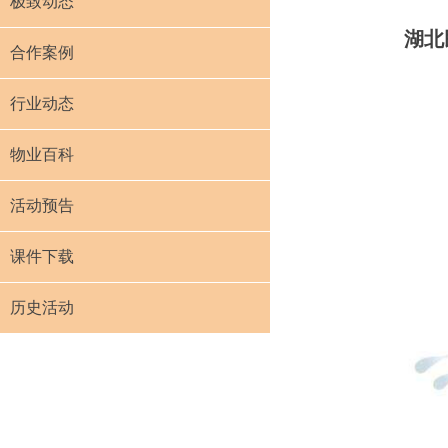
极致动态
湖北
合作案例
行业动态
物业百科
活动预告
课件下载
历史活动