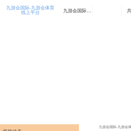
九游会国际-九游会体育
九游会国际-九游会体育线上平台
线上平台
九游会国际-九游会