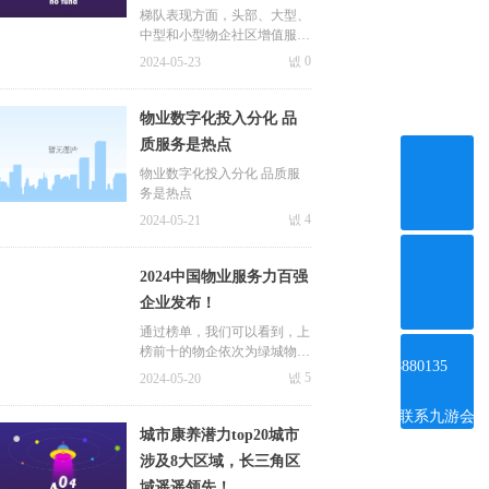
梯队表现方面，头部、大型、
中型和小型物企社区增值服务
平均毛利率分别为31.9%、31.
넶
0
2024-05-23
0%、36.2%和36.1%，除中型
物企与去年同期持平外，其余
梯队均有一定幅度的下滑，头
物业数字化投入分化 品
部、大型和小型物企平均毛利
质服务是热点
率分别下降4.6、0.7和3.4个百
分点。
物业数字化投入分化 品质服
务是热点
넶
4
2024-05-21
2024中国物业服务力百强
企业发布！
通过榜单，我们可以看到，上
榜前十的物企依次为绿城物业
ꂅ
4008880135
服务、保利物业服务、中海物
넶
5
2024-05-20
业、招商积余、融创物业、世
茂服务、华润万象、金科智慧
联系九游会
服务、长城物业与上海永升物
城市康养潜力top20城市
体育线上平
业并列第9，金茂物业与新城
台
涉及8大区域，长三角区
悦服务并列第10。
域遥遥领先！