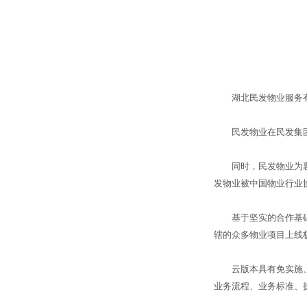
湖北民发物业服务有限
民发物业在民发集团的
同时，民发物业为襄阳
发物业被中国物业行业协
基于坚实的合作基础和
辖的众多物业项目上线
云版本具有免实施、
业务流程、业务标准、