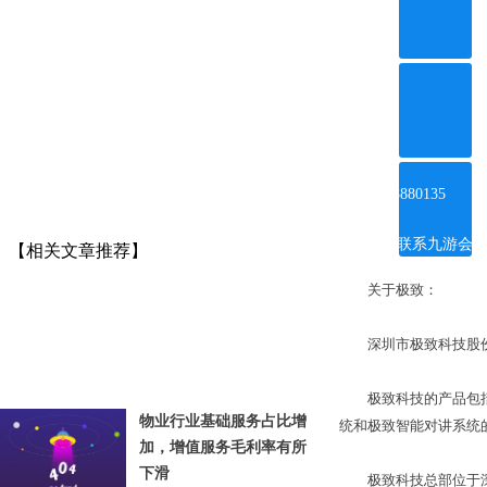
ꂅ
4008880135
联系九游会
【相关文章推荐】
体育线上平
台
关于极致：
深圳市极致科技股份有
极致科技的产品包括极
物业行业基础服务占比增
统和极致智能对讲系统
加，增值服务毛利率有所
下滑
极致科技总部位于深圳