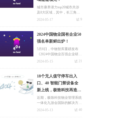
城市康养潜力top20城市共涉
及8大区域，其中，长三角区
域城市有7个，分别为上海、
넶
9
2024-05-17
杭州、南京、苏州、无锡、宁
波、南通，占top20城市比重
达到35%。其次是粤港澳大湾
2024中国物业国有企业50
区，包括广州、深圳、福州3
强名单新鲜出炉！
个城市。
5月8日，中物智库重磅发布
《2024中国物业百强企业研究
报告》，同期揭晓 “2024中国
넶
21
2024-05-15
物业服务综合实力百强企
业”、“2024中国物业国有企业
50强”、“2024中国物业高品质
18个无人值守停车出入
服务力百强企业”、“2024中国
口、40 智能门禁设备全
物业社区服务品牌企业” 及系
新上线，极致科技再造新
列专项榜单。
关于极致
标杆！
新闻中心
近期，极致科技物业管理系统
一体化九游会国际的解决方案
实战案例再添一员实力悍将
九游会国际的简介
极致动态
넶
40
2024-05-13
——深圳市厚德物业服务有限
荣誉与资质
合作案例
公司（以下简称“厚德物
业”）。此次合作正是以物业
联
系九游会体育线上平台
行业动态
系统为基础，集物业收费、停