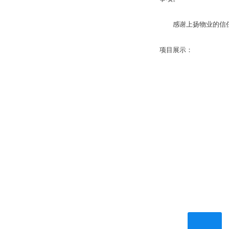
感谢上扬物业的信任
项目展示：