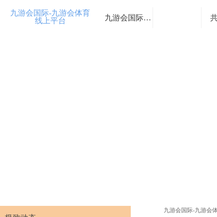
九游会国际-九游会体育
九游会国际-九游会体育线上平台
线上平台
九游会国际-九游会