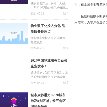
梯队表现方面，头部、大型、
司，在全国各地有多家
中型和小型物企社区增值服务
平均毛利率分别为31.9%、31.
넶
0
2024-05-23
0%、36.2%和36.1%，除中型
极致科技以不断的知
物企与去年同期持平外，其余
用需求，为客户创造价
梯队均有一定幅度的下滑，头
物业数字化投入分化 品
部、大型和小型物企平均毛利
质服务是热点
率分别下降4.6、0.7和3.4个百
分点。
物业数字化投入分化 品质服
务是热点
넶
4
2024-05-21
2024中国物业服务力百强
企业发布！
通过榜单，我们可以看到，上
榜前十的物企依次为绿城物业
服务、保利物业服务、中海物
넶
5
2024-05-20
业、招商积余、融创物业、世
茂服务、华润万象、金科智慧
服务、长城物业与上海永升物
城市康养潜力top20城市
业并列第9，金茂物业与新城
涉及8大区域，长三角区
悦服务并列第10。
域遥遥领先！