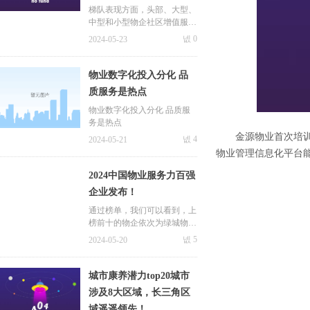
梯队表现方面，头部、大型、
中型和小型物企社区增值服务
平均毛利率分别为31.9%、31.
넶
0
2024-05-23
0%、36.2%和36.1%，除中型
物企与去年同期持平外，其余
梯队均有一定幅度的下滑，头
物业数字化投入分化 品
部、大型和小型物企平均毛利
质服务是热点
率分别下降4.6、0.7和3.4个百
分点。
物业数字化投入分化 品质服
务是热点
金源物业首次培训的
넶
4
2024-05-21
物业管理信息化平台
2024中国物业服务力百强
企业发布！
通过榜单，我们可以看到，上
榜前十的物企依次为绿城物业
服务、保利物业服务、中海物
넶
5
2024-05-20
业、招商积余、融创物业、世
茂服务、华润万象、金科智慧
服务、长城物业与上海永升物
城市康养潜力top20城市
业并列第9，金茂物业与新城
涉及8大区域，长三角区
悦服务并列第10。
域遥遥领先！