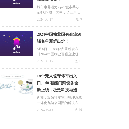
城市康养潜力top20城市共涉
及8大区域，其中，长三角区
域城市有7个，分别为上海、
넶
9
2024-05-17
杭州、南京、苏州、无锡、宁
波、南通，占top20城市比重
达到35%。其次是粤港澳大湾
2024中国物业国有企业50
区，包括广州、深圳、福州3
强名单新鲜出炉！
个城市。
5月8日，中物智库重磅发布
《2024中国物业百强企业研究
报告》，同期揭晓 “2024中国
넶
21
2024-05-15
物业服务综合实力百强企
业”、“2024中国物业国有企业
50强”、“2024中国物业高品质
18个无人值守停车出入
服务力百强企业”、“2024中国
口、40 智能门禁设备全
物业社区服务品牌企业” 及系
新上线，极致科技再造新
列专项榜单。
关于极致
标杆！
新闻中心
近期，极致科技物业管理系统
一体化九游会国际的解决方案
实战案例再添一员实力悍将
九游会国际的简介
极致动态
넶
40
2024-05-13
——深圳市厚德物业服务有限
荣誉与资质
合作案例
公司（以下简称“厚德物
业”）。此次合作正是以物业
联
系九游会体育线上平台
行业动态
系统为基础，集物业收费、停