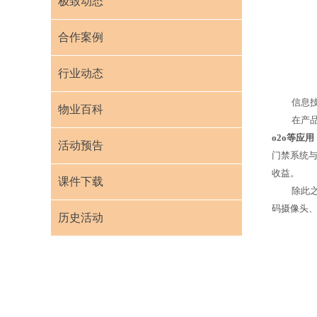
极致动态
合作案例
行业动态
信息
物业百科
在产
o2
o
等应用
活动预告
门禁系统
收益。
课件下载
除此
码摄像头、
历史活动