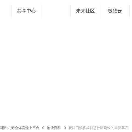
共享中心
未来社区
极致云
国际-九游会体育线上平台
ꄲ
物业百科
ꄲ
智能门禁将成智慧社区建设的重要基石