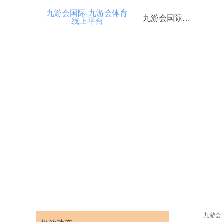
九游会国际-九游会体育
九游会国际-九游会体育线上平台
线上平台
九游会