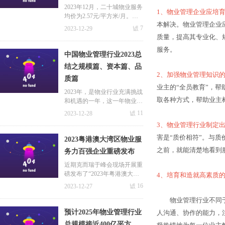
方米/月
2023年12月，二十城物业服务
1
、物业管理企业应培
均价为2.57元/平方米/月。一
本解决。物业管理企业
线城市物业服务价格水平居前
넶
7
2023-12-29
列，其中深圳均价最高，为3.
质量，提高其专业化、
92元/平方米/月；北京、上海
服务。
紧随其后，分别为3.45元/平方
中国物业管理行业2023总
米/月和3.07元/平方米/月。
结之规模篇、资本篇、品
2
、加强物业管理知识
质篇
业主
的
“
全员教
育
”
，帮
2023年，是物业行业充满挑战
取各种方式，帮助业主
和机遇的一年，这一年物业服
务企业顺应市场而为，积极拥
넶
11
2023-12-28
抱市场变化，以谋求更长远的
3
、物业管理行业制定
发展。本篇文章极致科技小编
就带大家从规模篇、资本篇以
害
是
“
质价相
符
”
。与质
2023粤港澳大湾区物业服
及品质篇等方面一起来回顾属
之前，就能清楚地看到
务力百强企业重磅发布
于物业行业2023年的点点滴
滴！
近期克而瑞于峰会现场开展重
磅发布了“2023年粤港澳大湾
4
、培育和造就高素质
区物业服务力系列研究成
넶
16
2023-12-27
果”并公布了服务力百强企业
物业管理行业不同于
榜单。会有哪些企业榜上有名
呢？极致科技小编这就带大家
预计2025年物业管理行业
人沟通、协作的能力，
一探究竟~
总规模接近400亿平方