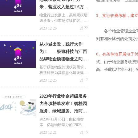
极热情地为每一位业主
米，营业收入超过1.6万
亿元
物业行业发展上，虽然规模增
5
、实行收费考核，建
速放缓，但市场持续扩容，据
克而瑞预测数据显示，预计20
넶
22
2023-12-26
各个物业管理企业可根
25年物业管理行业总规模接近
400亿平方米，营业收入超过
则有相应比例的处罚办
1.6万亿元，其中住宅产业园
从小城出发，践行大作
容量可观。
为！——极致科技与江西
6
、有条件地开展电子
品牌物企硕德物业之间的
式。由于物业服务收费
相互成就！
基于硕德物业的现状及需求，
高。长此以往将不利于
极致科技为其信息化建设规划
了三个阶段，第一阶段，重点
넶
17
2023-12-25
帮助其打造了“承接查验 智能
工单”的数智化平台，助力企
业优化服务、提升口碑，规范
2023年行业物企超级服务
管理！
关于极致
力各项榜单发布！碧桂园
新闻中心
服务、绿城服务、招商积
九游会国际的简介
极致动态
余等头部物企霸榜前十！
2023年12月15日，由亿翰智
库、亿翰物研举办的“2023不
荣誉与资质
合作案例
动产行业高质量发展峰会暨超
넶
15
2023-12-21
联
系九游会体育线上平台
行业动态
级产品力&服务力年度大