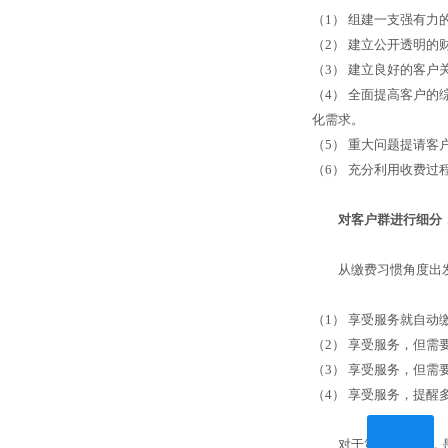
（
1
）
组建一支强有力
（
2
）
建立公开透明的
（
3
）
建立良好的客户
（
4
）
全面提高客户的
化需求。
（
5
）
重大问题提请客
（
6
）
充分利用收费过
对客户群进行细分，
从缴费习惯角度出发
（
1
）
享受服务就自动
（
2
）
享受服务，但需
（
3
）
享受服务，但需
（
4
）
享受服务，提醒
对于第一种客户，是我