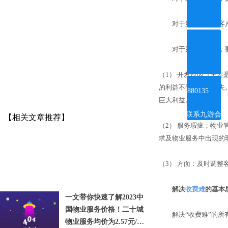
对于第二、三种客户：
对于第四种客户，要
（
1
）
开发原因（主要
ꂅ
的利益不受或少受损失
4008880135
巨大利益。
联系九游会
【相关文章推荐】
体育线上平
（
2
）
服务瑕疵；物业
台
求及物业服务中出现的
（
3
）
方面：及时调整
解决
收费难
的基本
一文带你快速了解2023中
国物业服务价格！二十城
解
决
“
收费
难
”
的所
物业服务均价为2.57元/平