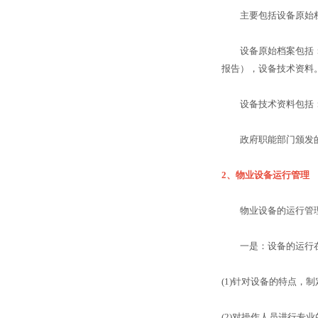
主要包括设备原始档案
设备原始档案包括：设
报告），设备技术资料
设备技术资料包括：
政府职能部门颁发的
2
、物业设备运行管理
物业设备的运行管理
一是：设备的运行在
(1
)
针对设备的特点，制
(2
)
对操作人员进行专业