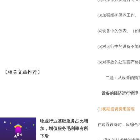
(3
)
加强维护保养工作。
(4
)
设备中的仪表、（如
(5
)
对运行中的设备不能
(6
)
对事故的处理要严格
【相关文章推荐】
二是：从设备的购置到
设备的经济运行管理
(
1
)
初期投资费用管理
物业行业基础服务占比增
在购置设备时，应综合
加，增值服务毛利率有所
下滑