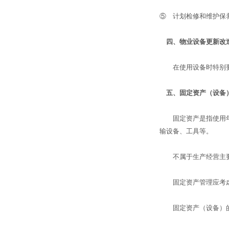
⑤
计划检修和维护保
四
、物业设备更新改
在使用设备时特别要注
五
、固定资产（设备
固定资产是指使用年限
输设备、工具等。
不属于生产经营主要
固定资产管理应考虑
固定资产（设备）的