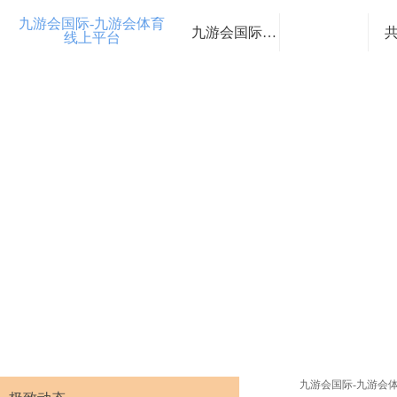
九游会国际-九游会体育
九游会国际-九游会体育线上平台
线上平台
九游会国际-九游会