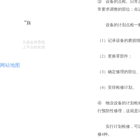
③
设备的点检。日常点
车、门禁于一体的典型案例，
员工风采
物业百科
常要求调整的部位；在
在厚德物业原有基础上，通过
打造18个无人值守停车出入
"));
口、44个智慧门禁设备、全新
设备的计划点检一般
组网布线、配置硬件设施等，
帮助厚德物业增强业户体验、
提高管理质效、降低经营成
（
1
）记录设备的磨损
物
九游会体育线
本。
上平台的友情
链接：
（
2
）更换零部件；
网站地图
（
3
）确定修理的部位
（
4
）安排检修计划。
④
物业设备的计划检修
行预防性修理，这就是
实行计划检修，可以在
修
4
种。