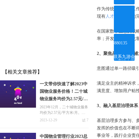
作为传统服务业，工
现有
人才培养体系
的
在国家数字生态的战
率；开发维护数智化
ꂅ
4008880135
2、聚焦品牌建设，辅
联系九游会
体育线上平
台
意图通过单一路径吸
【相关文章推荐】
满足业主的精神诉求
一文带你快速了解2023中
满意度、增加用户粘
国物业服务价格！二十城
物业服务均价为2.57元/平
3、融入基层治理体
方米/月
2023年12月，二十城物业服务
均价为2.57元/平方米/月。一
线城市物业服务价格水平居前
2023-12-29
넶
7
基层治理多方参与、
列，其中深圳均价最高，为3.
发挥的价值也在不断
92元/平方米/月；北京、上海
紧随其后，分别为3.45元/平方
事业等，践行企业责
中国物业管理行业2023总