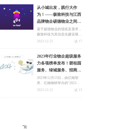
400亿平方米，营业收入超过
1.6万亿元，其中住宅产业园
从小城出发，践行大作
容量可观。
为！——极致科技与江西
品牌物企硕德物业之间的
相互成就！
基于硕德物业的现状及需求，
极致科技为其信息化建设规划
了三个阶段，第一阶段，重点
2023-12-25
넶
17
帮助其打造了“承接查验 智能
工单”的数智化平台，助力企
业优化服务、提升口碑，规范
2023年行业物企超级服务
管理！
力各项榜单发布！碧桂园
服务、绿城服务、招商积
关于极致
新闻中心
余等头部物企霸榜前十！
2023年12月15日，由亿翰智
库、亿翰物研举办的“2023不
九游会国际的简介
极致动态
动产行业高质量发展峰会暨超
2023-12-21
넶
15
级产品力&服务力年度大
荣誉与资质
合作案例
会”，期间重磅发布《2023中
联系九游会体育线上平台
国物企超级服务力top100研究
行业动态
成果》。
员工风采
物业百科
"));