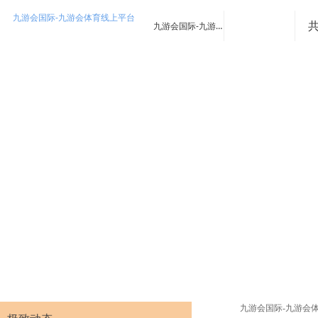
九游会国际-九游会体育线上平台
九游会国际-九游会体育线上平台
九游会国际-九游会