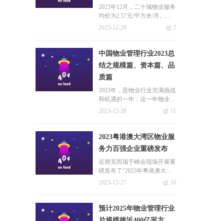
方米/月
2023年12月，二十城物业服务
均价为2.57元/平方米/月。一
线城市物业服务价格水平居前
2023-12-29
넶
7
列，其中深圳均价最高，为3.
92元/平方米/月；北京、上海
紧随其后，分别为3.45元/平方
中国物业管理行业2023总
米/月和3.07元/平方米/月。
结之规模篇、资本篇、品
质篇
2023年，是物业行业充满挑战
和机遇的一年，这一年物业服
务企业顺应市场而为，积极拥
2023-12-28
넶
11
抱市场变化，以谋求更长远的
发展。本篇文章极致科技小编
就带大家从规模篇、资本篇以
2023粤港澳大湾区物业服
及品质篇等方面一起来回顾属
务力百强企业重磅发布
于物业行业2023年的点点滴
滴！
近期克而瑞于峰会现场开展重
磅发布了“2023年粤港澳大湾
区物业服务力系列研究成
2023-12-27
넶
16
果”并公布了服务力百强企业
榜单。会有哪些企业榜上有名
呢？极致科技小编这就带大家
预计2025年物业管理行业
一探究竟~
总规模接近400亿平方