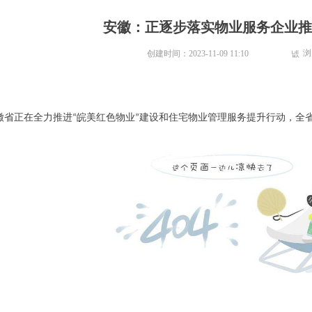
安徽：正逐步落实物业服务企业推
浏
创建时间：
2023-11-09
11:10
넶
徽
省
正在全力推
进
“
皖美红色物
业
”
建设和住宅物业管理服务提升行动，全