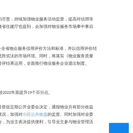
约尽责，持续加强物业服务活动监督，提高对信用等
徽省住建厅也提到，会加强对物业服务市场事中事后
一全省物企服务信用评价方法和标准，并以信用评价结
优胜劣汰的市场环境。同时，将落实《物业服务质量
考评结果运用，全面推行物业服务企业退出制度。
较
202
2
年底提
升
1
9
个百分点。
导督促定期公开业委会决定，通报物业共有部分收益
情况，加强对
小区公共收益
的监督。同时加强对业委
台，为业主表决提供便利，引导业主参与物业管理活