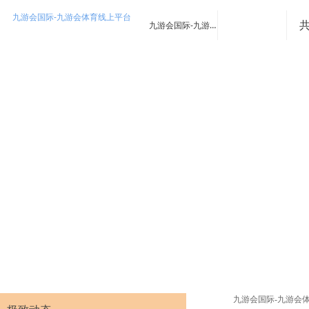
九游会国际-九游会体育线上平台
九游会国际-九游会体育线上平台
九游会国际-九游会