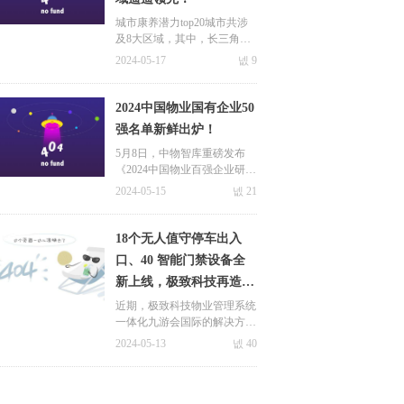
城市康养潜力top20城市共涉
及8大区域，其中，长三角区
域城市有7个，分别为上海、
2024-05-17
넶
9
杭州、南京、苏州、无锡、宁
波、南通，占top20城市比重
达到35%。其次是粤港澳大湾
2024中国物业国有企业50
区，包括广州、深圳、福州3
强名单新鲜出炉！
个城市。
5月8日，中物智库重磅发布
《2024中国物业百强企业研究
报告》，同期揭晓 “2024中国
2024-05-15
넶
21
物业服务综合实力百强企
业”、“2024中国物业国有企业
50强”、“2024中国物业高品质
18个无人值守停车出入
服务力百强企业”、“2024中国
口、40 智能门禁设备全
物业社区服务品牌企业” 及系
新上线，极致科技再造新
列专项榜单。
关于极致
标杆！
新闻中心
近期，极致科技物业管理系统
一体化九游会国际的解决方案
实战案例再添一员实力悍将
九游会国际的简介
极致动态
2024-05-13
넶
40
——深圳市厚德物业服务有限
荣誉与资质
合作案例
公司（以下简称“厚德物
业”）。此次合作正是以物业
联系九游会体育线上平台
行业动态
系统为基础，集物业收费、停