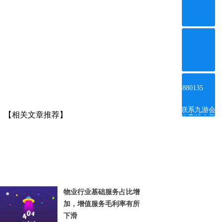
ꂅ
4008880135
联系九游会
【相关文章推荐】
体育线上平
台
物业行业基础服务占比增
加，增值服务毛利率有所
下滑