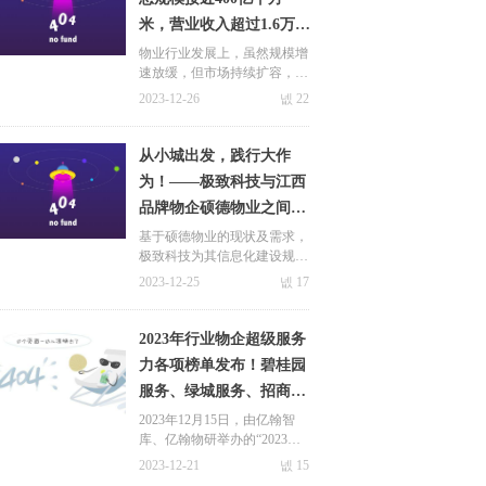
米，营业收入超过1.6万
亿元
物业行业发展上，虽然规模增
速放缓，但市场持续扩容，据
克而瑞预测数据显示，预计20
2023-12-26
넶
22
25年物业管理行业总规模接近
400亿平方米，营业收入超过
1.6万亿元，其中住宅产业园
从小城出发，践行大作
容量可观。
为！——极致科技与江西
品牌物企硕德物业之间的
相互成就！
基于硕德物业的现状及需求，
极致科技为其信息化建设规划
了三个阶段，第一阶段，重点
2023-12-25
넶
17
帮助其打造了“承接查验 智能
工单”的数智化平台，助力企
业优化服务、提升口碑，规范
2023年行业物企超级服务
管理！
关于极致
力各项榜单发布！碧桂园
新闻中心
服务、绿城服务、招商积
九游会国际的简介
极致动态
余等头部物企霸榜前十！
2023年12月15日，由亿翰智
库、亿翰物研举办的“2023不
荣誉与资质
合作案例
动产行业高质量发展峰会暨超
2023-12-21
넶
15
联系九游会体育线上平台
行业动态
级产品力&服务力年度大