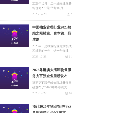
方米/月
2023年12月，二十城物业服务
均价为2.57元/平方米/月。一
线城市物业服务价格水平居前
2023-12-29
넶
7
列，其中深圳均价最高，为3.
92元/平方米/月；北京、上海
紧随其后，分别为3.45元/平方
中国物业管理行业2023总
米/月和3.07元/平方米/月。
结之规模篇、资本篇、品
质篇
2023年，是物业行业充满挑战
和机遇的一年，这一年物业服
务企业顺应市场而为，积极拥
2023-12-28
넶
11
抱市场变化，以谋求更长远的
发展。本篇文章极致科技小编
就带大家从规模篇、资本篇以
2023粤港澳大湾区物业服
及品质篇等方面一起来回顾属
务力百强企业重磅发布
于物业行业2023年的点点滴
滴！
近期克而瑞于峰会现场开展重
磅发布了“2023年粤港澳大湾
区物业服务力系列研究成
2023-12-27
넶
16
果”并公布了服务力百强企业
榜单。会有哪些企业榜上有名
呢？极致科技小编这就带大家
预计2025年物业管理行业
一探究竟~
总规模接近400亿平方