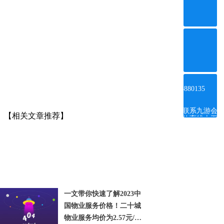
ꂅ
4008880135
联系九游会
【相关文章推荐】
体育线上平
台
一文带你快速了解2023中
国物业服务价格！二十城
物业服务均价为2.57元/平