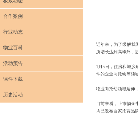
极致动态
合作案例
行业动态
近年来，为了缓解我国
物业百科
所增长达到高峰外，
活动预告
1月5日，住房和城
件的企业向托幼等领域
课件下载
物业向托幼领域延伸
历史活动
目前来看，上市物企
均已发布自家托育品