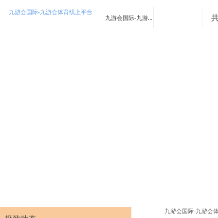
九游会国际-九游会体育线上平台
九游会国际-九游会体育线上平台
九游会国际-九游会