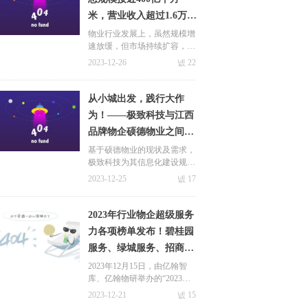
米，营业收入超过1.6万
亿元
物业行业发展上，虽然规模增
速放缓，但市场持续扩容，据
克而瑞预测数据显示，预计20
2023-12-26
넶
22
25年物业管理行业总规模接近
400亿平方米，营业收入超过
1.6万亿元，其中住宅产业园
从小城出发，践行大作
容量可观。
为！——极致科技与江西
品牌物企硕德物业之间的
相互成就！
基于硕德物业的现状及需求，
极致科技为其信息化建设规划
了三个阶段，第一阶段，重点
2023-12-25
넶
17
帮助其打造了“承接查验 智能
工单”的数智化平台，助力企
业优化服务、提升口碑，规范
2023年行业物企超级服务
管理！
关于极致
力各项榜单发布！碧桂园
新闻中心
服务、绿城服务、招商积
九游会国际的简介
极致动态
余等头部物企霸榜前十！
2023年12月15日，由亿翰智
库、亿翰物研举办的“2023不
荣誉与资质
合作案例
动产行业高质量发展峰会暨超
2023-12-21
넶
15
联系九游会体育线上平台
行业动态
级产品力&服务力年度大