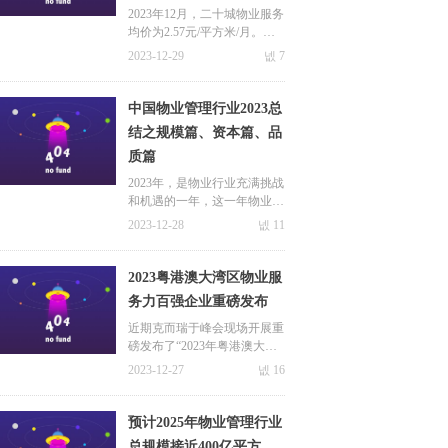
方米/月
2023年12月，二十城物业服务
均价为2.57元/平方米/月。一
线城市物业服务价格水平居前
2023-12-29
넶
7
列，其中深圳均价最高，为3.
92元/平方米/月；北京、上海
紧随其后，分别为3.45元/平方
中国物业管理行业2023总
米/月和3.07元/平方米/月。
结之规模篇、资本篇、品
质篇
2023年，是物业行业充满挑战
和机遇的一年，这一年物业服
务企业顺应市场而为，积极拥
2023-12-28
넶
11
抱市场变化，以谋求更长远的
发展。本篇文章极致科技小编
就带大家从规模篇、资本篇以
2023粤港澳大湾区物业服
及品质篇等方面一起来回顾属
务力百强企业重磅发布
于物业行业2023年的点点滴
滴！
近期克而瑞于峰会现场开展重
磅发布了“2023年粤港澳大湾
区物业服务力系列研究成
2023-12-27
넶
16
果”并公布了服务力百强企业
榜单。会有哪些企业榜上有名
呢？极致科技小编这就带大家
预计2025年物业管理行业
一探究竟~
总规模接近400亿平方