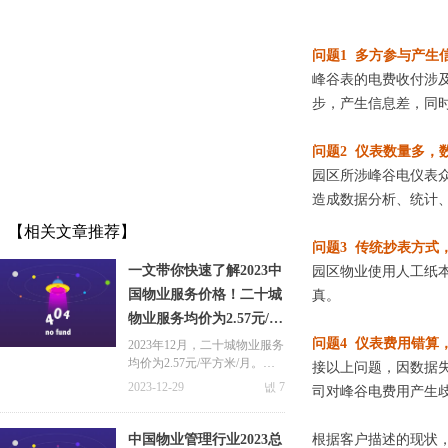
问题1
多方参与产生
峰谷表的电费收付涉
步，产生信息差，同
问题2
仪表数量多，
园区所涉峰谷电仪表众
造成数据分析、统计
【相关文章推荐】
问题3
传统抄表方式
一文带你快速了解2023中
园区物业使用人工纸本
国物业服务价格！二十城
真。
物业服务均价为2.57元/平
方米/月
问题4
仪表费用错算
2023年12月，二十城物业服务
均价为2.57元/平方米/月。一
接以上问题，因数据
线城市物业服务价格水平居前
2023-12-29
넶
7
司对峰谷电费用产生
列，其中深圳均价最高，为3.
92元/平方米/月；北京、上海
紧随其后，分别为3.45元/平方
中国物业管理行业2023总
根据客户描述的现状