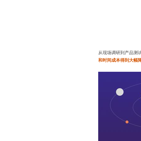
从现场调研到产品测
和时间成本得到大幅