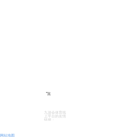
关于极致
新闻中心
九游会国际的简介
极致动态
荣誉与资质
合作案例
联系九游会体育线上平台
行业动态
员工风采
物业百科
"));
九游会体育线
上平台的友情
链接：
网站地图