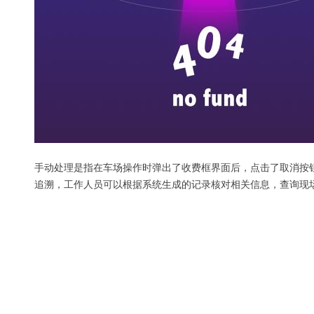
手动处理是指在车场操作时弹出了收费框界面后，点击了取消按
追溯，工作人员可以根据系统生成的记录核对相关信息，查询现