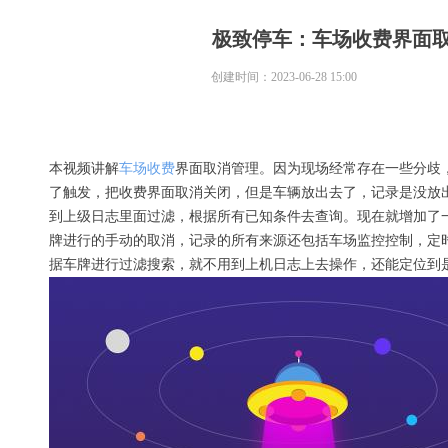
极致停车：车场收费界面取
创建时间：
2023-06-28
15:00
本视频讲解
车场收费
界面取消管理。因为现场经常存在一些分歧
了触发，把收费界面取消关闭，但是车辆放出去了，记录是没放
到上级日志里面过滤，根据所有已知条件去查询。现在就增加了
牌进行的手动的取消，记录的所有来源还包括车场监控控制，定
据车牌进行过滤搜索，就不用到上机日志上去操作，还能定位到