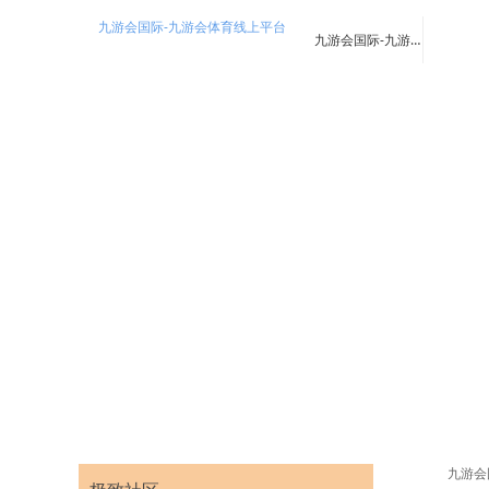
九游会国际-九游会体育线上平台
九游会国际-九游会体育线上平台
九游会