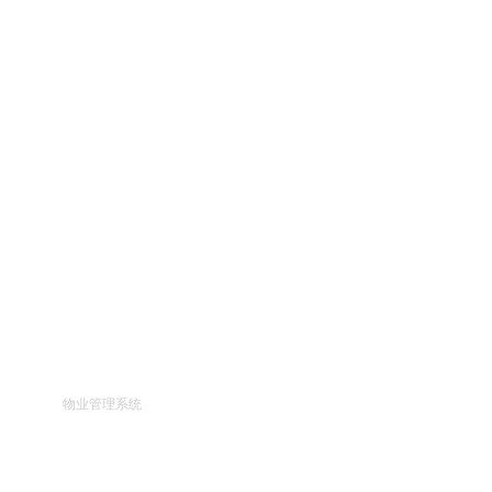
加盟合作
九游会国际的技术
区域代理
下载中心
人工服务
网站地图
极致学堂
物业管理系统