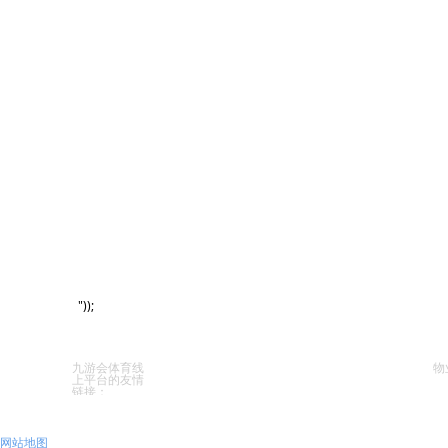
关于极致
新闻中心
九游会国际的简介
极致动态
荣誉与资质
合作案例
联系九游会体育线上平台
行业动态
员工风采
物业百科
"));
九游会体育线
物
上平台的友情
链接：
网站地图