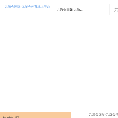
九游会国际-九游会体育线上平台
九游会国际-九游会体育线上平台
九游会国际-九游会