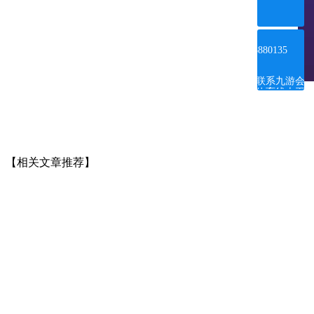
ꂅ
4008880135
联系九游会
体育线上平
台
【相关文章推荐】