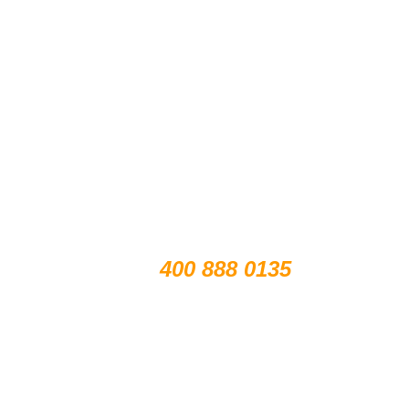
支持
扫描关注微博
扫描关注公众号
400 888 0135
售前电话：
售后电话：400 888 7266