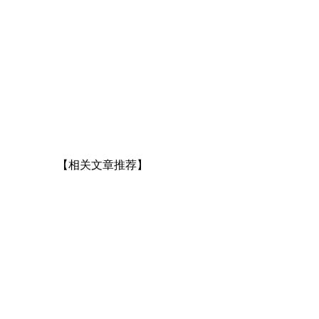
【相关文章推荐】