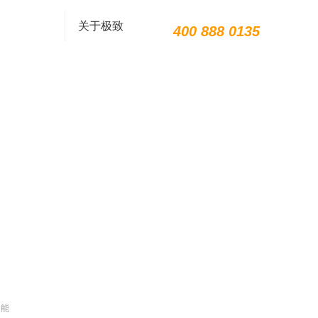
关于极致
400 888 0135
功能