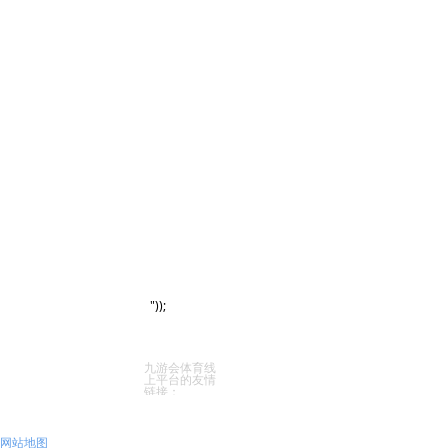
关于极致
新闻中心
九游会国际的简介
极致动态
荣誉与资质
合作案例
联系九游会体育线上平台
行业动态
员工风采
物业百科
"));
九游会体育线
上平台的友情
链接：
网站地图