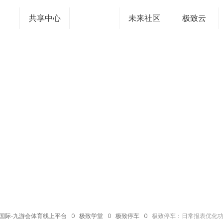
共享中心
未来社区
极致云
国际-九游会体育线上平台
ꄲ
极致学堂
ꄲ
极致停车
ꄲ
极致停车：日常报表优化