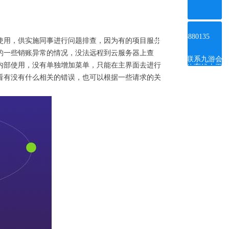
ꂅ
4008880135
使用，供实施同事进行问题排查，因为有的项目服务
的一些销账异常的情况，没法远程到云服务器上查
联系九游会
内部使用，没有单独增加菜单，只能在主界面去进行
体育线上平
台
看有没有什么相关的错误，也可以根据一些请求的关