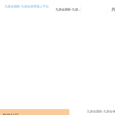
九游会国际-九游会体育线上平台
九游会国际-九游会体育线上平台
九游会国际-九游会